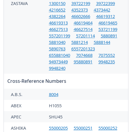
ZASTAVA
1300150
39722199
39722399
4216652
4352373
4373442
4382264
46602666
46619312
46619313
46619464
46619465
46627513
46627514
53721199
557201199
57201114
5880891
5881040
5881214
5888144
5890763
6557201323
655881040
7074668
7075552
94973449
95880891
9948235
9948240
Cross-Reference Numbers
A.B.S.
8004
ABEX
H1055
APEC
SHU45
ASHIKA
55000205
55000251
55000252