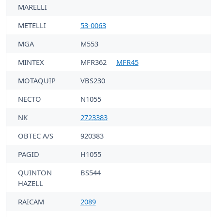
MARELLI
METELLI
53-0063
MGA
M553
MINTEX
MFR362
MFR45
MOTAQUIP
VBS230
NECTO
N1055
NK
2723383
OBTEC A/S
920383
PAGID
H1055
QUINTON
BS544
HAZELL
RAICAM
2089