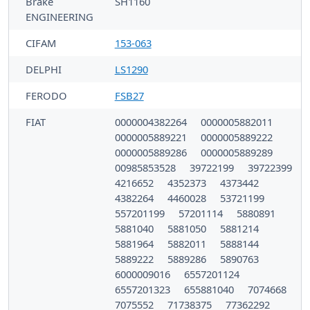
Brake
SH1160
ENGINEERING
CIFAM
153-063
DELPHI
LS1290
FERODO
FSB27
FIAT
0000004382264
0000005882011
0000005889221
0000005889222
0000005889286
0000005889289
00985853528
39722199
39722399
4216652
4352373
4373442
4382264
4460028
53721199
557201199
57201114
5880891
5881040
5881050
5881214
5881964
5882011
5888144
5889222
5889286
5890763
6000009016
6557201124
6557201323
655881040
7074668
7075552
71738375
77362292