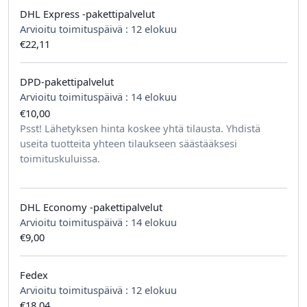
DHL Express -pakettipalvelut
Arvioitu toimituspäivä :
12 elokuu
€22,11
DPD-pakettipalvelut
Arvioitu toimituspäivä :
14 elokuu
€10,00
tilausta kohden
Psst! Lähetyksen hinta koskee yhtä tilausta. Yhdistä
useita tuotteita yhteen tilaukseen säästääksesi
toimituskuluissa.
DHL Economy -pakettipalvelut
Arvioitu toimituspäivä :
14 elokuu
€9,00
Fedex
Arvioitu toimituspäivä :
12 elokuu
€18,04