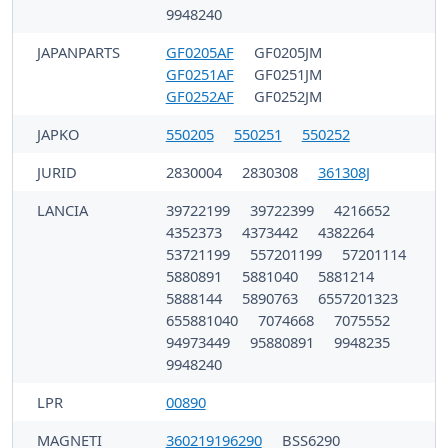
9948240
JAPANPARTS
GF0205AF
GF0205JM
GF0251AF
GF0251JM
GF0252AF
GF0252JM
JAPKO
550205
550251
550252
JURID
2830004
2830308
361308J
LANCIA
39722199
39722399
4216652
4352373
4373442
4382264
53721199
557201199
57201114
5880891
5881040
5881214
5888144
5890763
6557201323
655881040
7074668
7075552
94973449
95880891
9948235
9948240
LPR
00890
MAGNETI
360219196290
BSS6290