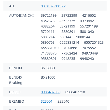
ATE
03.0137-0015.2
AUTOBIANCHI
39722199
39722399
4216652
4352373
43523735
4373442
4382264
53721199
557201199
57201114
5880891
5881040
5881214
588144
5888144
5890763
6555881214
6557201323
655881040
7074668
7075552
71738375
77362424
94973449
95880891
9948235
9948240
BENDIX
361308B
BENDIX
BXS1000
Braking
BOSCH
0986487030
0986487210
BREMBO
S23501
S23540