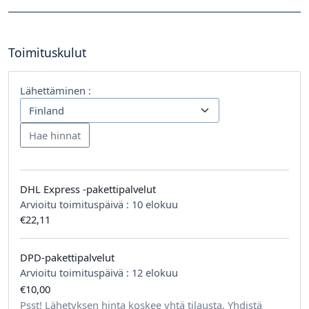
Toimituskulut
Lähettäminen :
DHL Express -pakettipalvelut
Arvioitu toimituspäivä :
10 elokuu
€22,11
DPD-pakettipalvelut
Arvioitu toimituspäivä :
12 elokuu
€10,00
tilausta kohden
Psst! Lähetyksen hinta koskee yhtä tilausta. Yhdistä