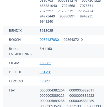
5890763
6555881214
6557201323
655881040
7074668
7075551
7075552
71738375
77362424
94973449
95880891
9948235
9948240
BENDIX
361308B
BOSCH
0986487030
0986487210
Brake
SH1160
ENGINEERING
CIFAM
153063
DELPHI
LS1290
FERODO
FSB27
FIAT
0000004382264
0000005882011
0000005889221
0000005889222
0000005889286
0000005889289
00985853528
39722199
39722399