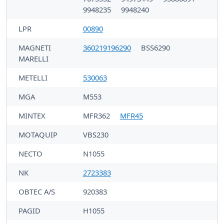
9948235
9948240
LPR
00890
MAGNETI
360219196290
BSS6290
MARELLI
METELLI
530063
MGA
M553
MINTEX
MFR362
MFR45
MOTAQUIP
VBS230
NECTO
N1055
NK
2723383
OBTEC A/S
920383
PAGID
H1055