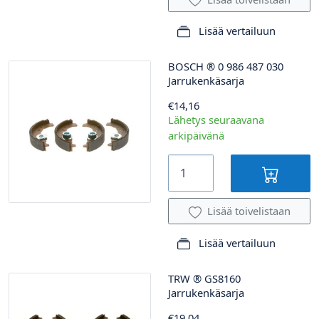
Lisää vertailuun
BOSCH
®
0 986 487 030
Jarrukenkäsarja
€14,16
Lähetys seuraavana
arkipäivänä
Lisää toivelistaan
Lisää vertailuun
TRW
®
GS8160
Jarrukenkäsarja
€19,04