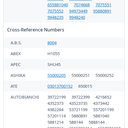
655881040
7074668
7075551
7075552
94973449
95880891
9948235
9948240
Cross-Reference Numbers
A.B.S.
8004
ABEX
H1055
APEC
SHU45
ASHIKA
55000205
55000251
55000252
ATE
03013700152
650015
AUTOBIANCHI
39722199
39722399
4216652
4352373
43523735
4373442
4382264
53721199
557201199
57201114
5880891
5881040
5881214
588144
5888144