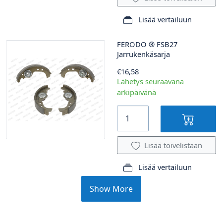
Lisää vertailuun
FERODO
®
FSB27
Jarrukenkäsarja
€16,58
Lähetys seuraavana
arkipäivänä
Lisää toivelistaan
Lisää vertailuun
Show More