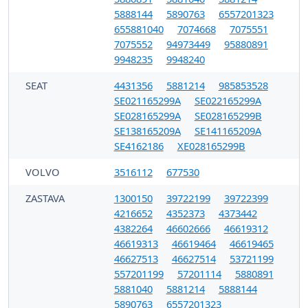
5888144
5890763
6557201323
655881040
7074668
7075551
7075552
94973449
95880891
9948235
9948240
SEAT
4431356
5881214
985853528
SE021165299A
SE022165299A
SE028165299A
SE028165299B
SE138165209A
SE141165209A
SE4162186
XE028165299B
VOLVO
3516112
677530
ZASTAVA
1300150
39722199
39722399
4216652
4352373
4373442
4382264
46602666
46619312
46619313
46619464
46619465
46627513
46627514
53721199
557201199
57201114
5880891
5881040
5881214
5888144
5890763
6557201323