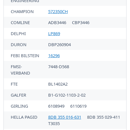
ENGINEERING
CHAMPION
572350CH
COMLINE
ADB3446
CBP3446
DELPHI
LP869
DURON
DBP260904
FEBI BILSTEIN
16296
FMSI-
7448-D568
VERBAND
FTE
BL1402A2
GALFER
B1-G102-1103-2-02
GIRLING
6108949
6110619
HELLA PAGID
8DB 355 016-631
8DB 355 029-411
T3035