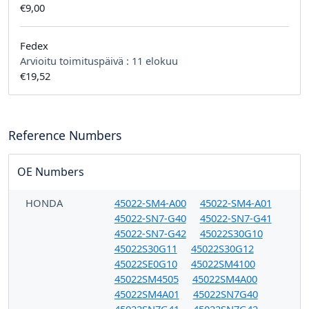
€9,00
Fedex
Arvioitu toimituspäivä :
11 elokuu
€19,52
Reference Numbers
OE Numbers
HONDA
45022-SM4-A00
45022-SM4-A01
45022-SN7-G40
45022-SN7-G41
45022-SN7-G42
45022S30G10
45022S30G11
45022S30G12
45022SE0G10
45022SM4100
45022SM4505
45022SM4A00
45022SM4A01
45022SN7G40
45022SN7G41
45022SN7G42