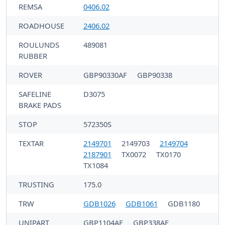
REMSA
0406.02
ROADHOUSE
2406.02
ROULUNDS
489081
RUBBER
ROVER
GBP90330AF
GBP90338
SAFELINE
D3075
BRAKE PADS
STOP
572350S
TEXTAR
2149701
2149703
2149704
2187901
TX0072
TX0170
TX1084
TRUSTING
175.0
TRW
GDB1026
GDB1061
GDB1180
UNIPART
GBP1104AF
GBP338AF