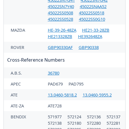
45022SN7Y40
45022SNAA52
45022SS0508
45022SS0518
45022SS0528
45022SS0G10
MAZDA
HE-39-26-48ZA
HE21-33-28ZB
HE213328ZB
HE392648ZA
ROVER
GBP90330AF
GBP90338
Cross-Reference Numbers
A.B.S.
36780
APEC
PAD679
PAD795
ATE
13.0460-5818.2
13.0460-5955.2
ATE-ZA
ATE728
BENDIX
571977
572124
572136
572137
572138
572180
572280
572281