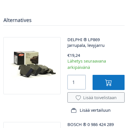
Alternatives
DELPHI
®
LP869
Jarrupala, levyjarru
€19,24
Lähetys seuraavana
arkipäivänä
Lisää toivelistaan
Lisää vertailuun
BOSCH
®
0 986 424 289