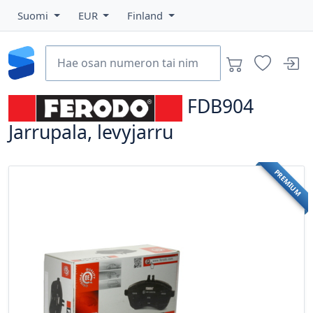
Suomi
EUR
Finland
FDB904
Jarrupala, levyjarru
PREMIUM