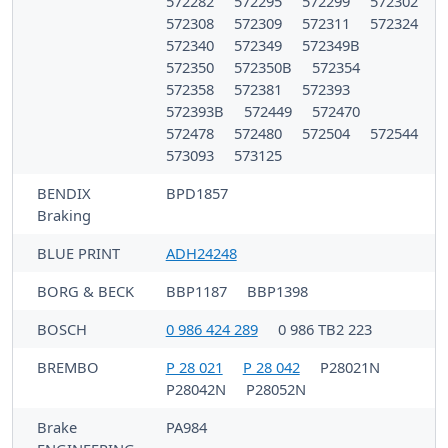
572282
572295
572299
572302
572308
572309
572311
572324
572340
572349
572349B
572350
572350B
572354
572358
572381
572393
572393B
572449
572470
572478
572480
572504
572544
573093
573125
BENDIX
BPD1857
Braking
BLUE PRINT
ADH24248
BORG & BECK
BBP1187
BBP1398
BOSCH
0 986 424 289
0 986 TB2 223
BREMBO
P 28 021
P 28 042
P28021N
P28042N
P28052N
Brake
PA984