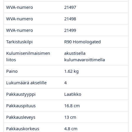
WVA-numero
21497
WVA-numero
21498
WVA-numero
21499
Tarkistuskilpi
R90 Homologated
Kulumisenilmaisimen
akustisella
liitos
kulumavaroittimella
Paino
1.62
kg
Lukumäärä akselille
4
Pakkaustyyppi
Laatikko
Pakkauspituus
16.8
cm
Pakkausleveys
13
cm
Pakkauskorkeus
4.8
cm