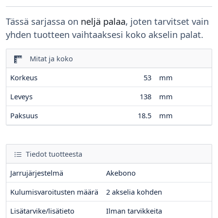
Tässä sarjassa on
neljä palaa
, joten tarvitset vain
yhden tuotteen vaihtaaksesi koko akselin palat.
Mitat ja koko
Korkeus
53
mm
Leveys
138
mm
Paksuus
18.5
mm
Tiedot tuotteesta
Jarrujärjestelmä
Akebono
Kulumisvaroitusten määrä
2
akselia kohden
Lisätarvike/lisätieto
Ilman tarvikkeita