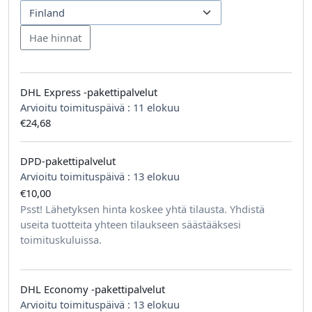
DHL Express -pakettipalvelut
Arvioitu toimituspäivä :
11 elokuu
€24,68
DPD-pakettipalvelut
Arvioitu toimituspäivä :
13 elokuu
€10,00
tilausta kohden
Psst! Lähetyksen hinta koskee yhtä tilausta. Yhdistä
useita tuotteita yhteen tilaukseen säästääksesi
toimituskuluissa.
DHL Economy -pakettipalvelut
Arvioitu toimituspäivä :
13 elokuu