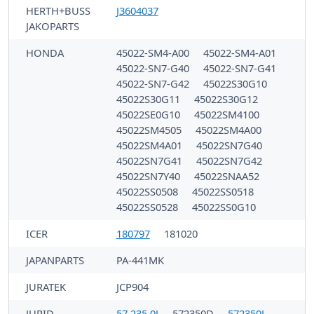
HERTH+BUSS
J3604037
JAKOPARTS
HONDA
45022-SM4-A00
45022-SM4-A01
45022-SN7-G40
45022-SN7-G41
45022-SN7-G42
45022S30G10
45022S30G11
45022S30G12
45022SE0G10
45022SM4100
45022SM4505
45022SM4A00
45022SM4A01
45022SN7G40
45022SN7G41
45022SN7G42
45022SN7Y40
45022SNAA52
45022SS0508
45022SS0518
45022SS0528
45022SS0G10
ICER
180797
181020
JAPANPARTS
PA-441MK
JURATEK
JCP904
JURID
57 235 0J
572350D
572350J