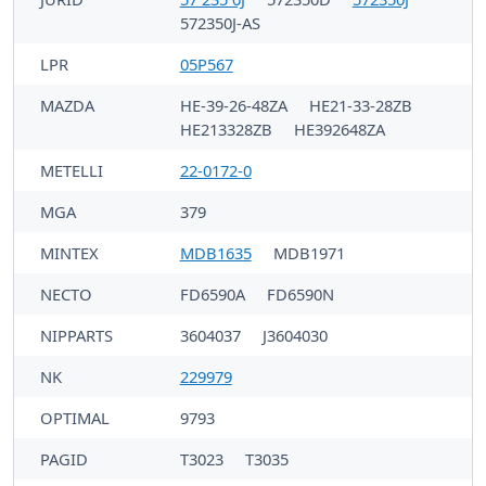
572350J-AS
LPR
05P567
MAZDA
HE-39-26-48ZA
HE21-33-28ZB
HE213328ZB
HE392648ZA
METELLI
22-0172-0
MGA
379
MINTEX
MDB1635
MDB1971
NECTO
FD6590A
FD6590N
NIPPARTS
3604037
J3604030
NK
229979
OPTIMAL
9793
PAGID
T3023
T3035