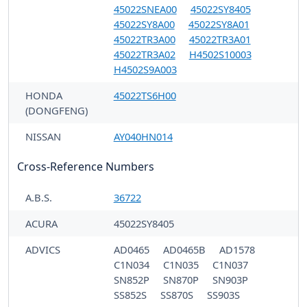
45022SNEA00
45022SY8405
45022SY8A00
45022SY8A01
45022TR3A00
45022TR3A01
45022TR3A02
H4502S10003
H4502S9A003
HONDA
45022TS6H00
(DONGFENG)
NISSAN
AY040HN014
Cross-Reference Numbers
A.B.S.
36722
ACURA
45022SY8405
ADVICS
AD0465
AD0465B
AD1578
C1N034
C1N035
C1N037
SN852P
SN870P
SN903P
SS852S
SS870S
SS903S