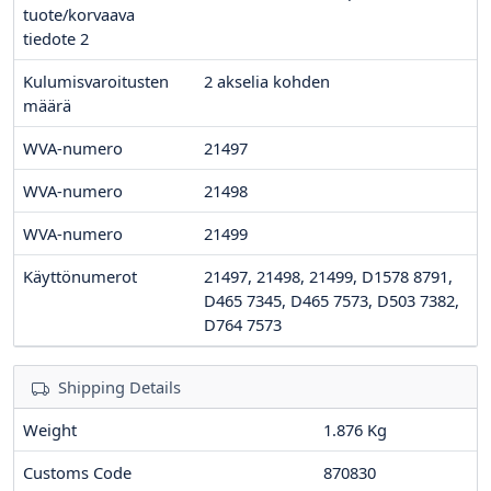
tuote/korvaava
tiedote 2
Kulumisvaroitusten
2
akselia kohden
määrä
WVA-numero
21497
WVA-numero
21498
WVA-numero
21499
Käyttönumerot
21497, 21498, 21499, D1578 8791,
D465 7345, D465 7573, D503 7382,
D764 7573
Shipping Details
Weight
1.876 Kg
Customs Code
870830