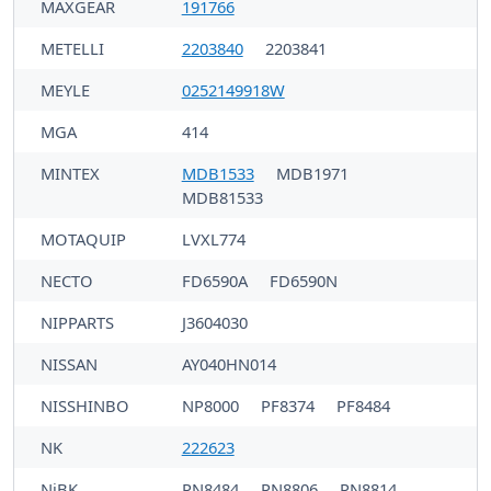
MAXGEAR
191766
METELLI
2203840
2203841
MEYLE
0252149918W
MGA
414
MINTEX
MDB1533
MDB1971
MDB81533
MOTAQUIP
LVXL774
NECTO
FD6590A
FD6590N
NIPPARTS
J3604030
NISSAN
AY040HN014
NISSHINBO
NP8000
PF8374
PF8484
NK
222623
NiBK
PN8484
PN8806
PN8814