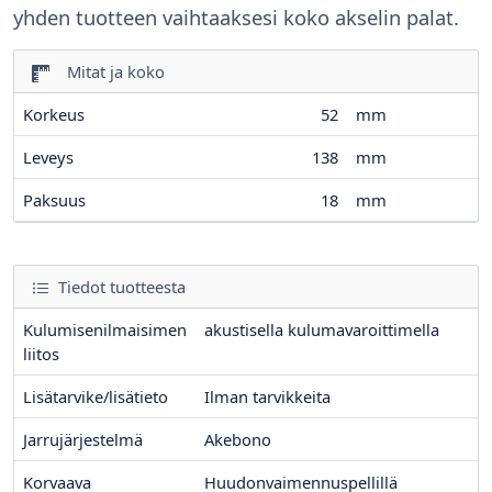
yhden tuotteen vaihtaaksesi koko akselin palat.
Mitat ja koko
Korkeus
52
mm
Leveys
138
mm
Paksuus
18
mm
Tiedot tuotteesta
Kulumisenilmaisimen
akustisella kulumavaroittimella
liitos
Lisätarvike/lisätieto
Ilman tarvikkeita
Jarrujärjestelmä
Akebono
Korvaava
Huudonvaimennuspellillä