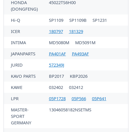
HONDA
45022TS6H00
(DONGFENG)
Hi-Q
SP1109
SP1109B
SP1231
ICER
180797
181329
INTIMA
MD5080M
MD5091M
JAPANPARTS
PA401AF
PA493AF
JURID
572349J
KAVO PARTS
BP2017
KBP2026
KAWE
032402
032412
LPR
05P1728
05P566
05P641
MASTER-
13046058182NSETMS
SPORT
GERMANY