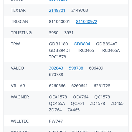
TEXTAR
2149701
2149703
TRISCAN
811040001
811040972
TRUSTING
3930
3931
TRW
GDB1180
GDB894
GDB894AT
GDB894DT
TRC0465
TRC0465A
TRC1578
VALEO
302843
598788
606409
670788
VILLAR
6260566
6260641
6261728
WAGNER
OEX1578
OEX764
QC1578
QC465A
QC764
ZD1578
ZD465
ZD764
ZX465
WILLTEC
PW747
WOKING
P224302
P224312
P271302