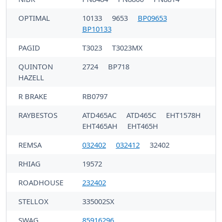
OPTIMAL
10133
9653
BP09653
BP10133
PAGID
T3023
T3023MX
QUINTON
2724
BP718
HAZELL
R BRAKE
RB0797
RAYBESTOS
ATD465AC
ATD465C
EHT1578H
EHT465AH
EHT465H
REMSA
032402
032412
32402
RHIAG
19572
ROADHOUSE
232402
STELLOX
335002SX
SWAG
85916296