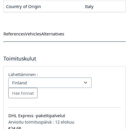
Country of Origin
Italy
References
Vehicles
Alternatives
Toimituskulut
Lähettäminen :
DHL Express -pakettipalvelut
Arvioitu toimituspäivä :
12 elokuu
€24,68