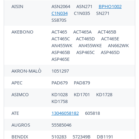
AISIN
ASN2064
ASN271
BPHO1002
C1N034
C1N035
SN271
SS870S
AKEBONO
ACT465
ACT465A
ACT465B
ACT465C
ACT465D
ACT465E
AN455WK
AN455WKE
AN662WK
ASP465B
ASP465C
ASP465D
ASP465E
AKRON-MALÒ
1051297
APEC
PAD679
PAD879
ASIMCO
KD1028
KD1701
KD1728
KD1758
ATE
13046058182
605818
AUGROS
55585046
BENDIX
510283
572349B
DB1191