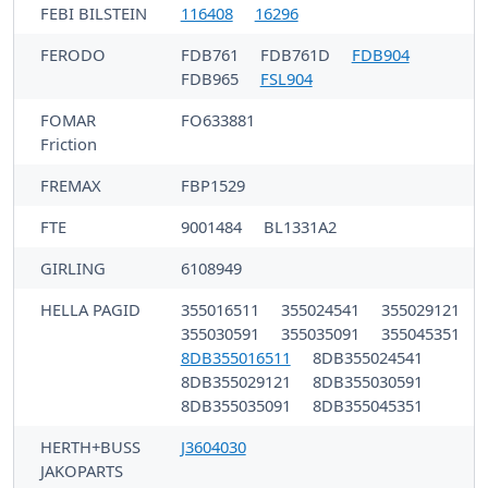
FEBI BILSTEIN
116408
16296
FERODO
FDB761
FDB761D
FDB904
FDB965
FSL904
FOMAR
FO633881
Friction
FREMAX
FBP1529
FTE
9001484
BL1331A2
GIRLING
6108949
HELLA PAGID
355016511
355024541
355029121
355030591
355035091
355045351
8DB355016511
8DB355024541
8DB355029121
8DB355030591
8DB355035091
8DB355045351
HERTH+BUSS
J3604030
JAKOPARTS