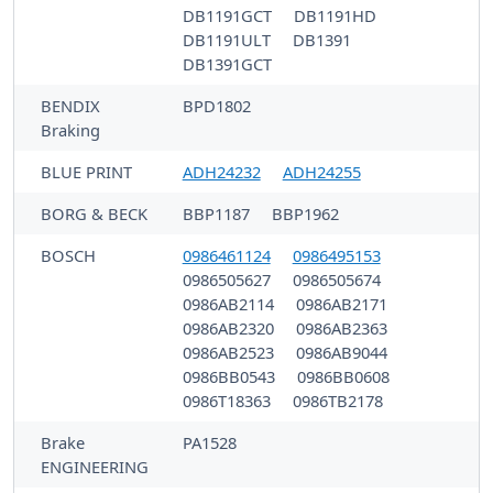
DB1191GCT
DB1191HD
DB1191ULT
DB1391
DB1391GCT
BENDIX
BPD1802
Braking
BLUE PRINT
ADH24232
ADH24255
BORG & BECK
BBP1187
BBP1962
BOSCH
0986461124
0986495153
0986505627
0986505674
0986AB2114
0986AB2171
0986AB2320
0986AB2363
0986AB2523
0986AB9044
0986BB0543
0986BB0608
0986T18363
0986TB2178
Brake
PA1528
ENGINEERING