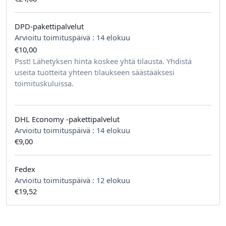
DPD-pakettipalvelut
Arvioitu toimituspäivä :
14 elokuu
€10,00
tilausta kohden
Psst! Lähetyksen hinta koskee yhtä tilausta. Yhdistä
useita tuotteita yhteen tilaukseen säästääksesi
toimituskuluissa.
DHL Economy -pakettipalvelut
Arvioitu toimituspäivä :
14 elokuu
€9,00
Fedex
Arvioitu toimituspäivä :
12 elokuu
€19,52