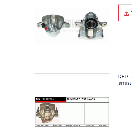
O
DELC
Jarrusa