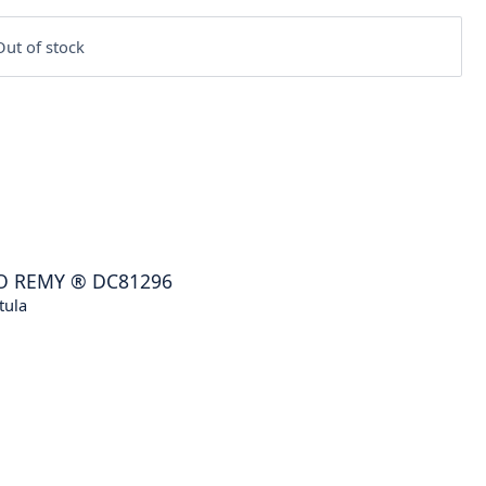
ut of stock
O REMY
®
DC81296
tula