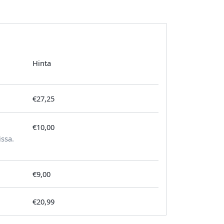
Hinta
€27,25
€10,00
tilausta kohden
issa.
€9,00
€20,99