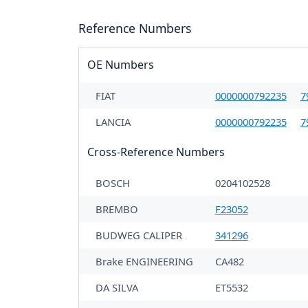
Reference Numbers
OE Numbers
FIAT
0000000792235
7
LANCIA
0000000792235
7
Cross-Reference Numbers
BOSCH
0204102528
BREMBO
F23052
BUDWEG CALIPER
341296
Brake ENGINEERING
CA482
DA SILVA
ET5532