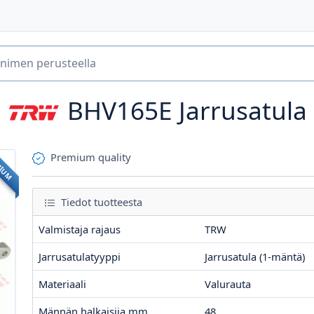
BHV165E
Jarrusatula
Premium quality
MIUM
Tiedot tuotteesta
Valmistaja rajaus
TRW
Jarrusatulatyyppi
Jarrusatula (1-mäntä)
Materiaali
Valurauta
Männän halkaisija mm
48