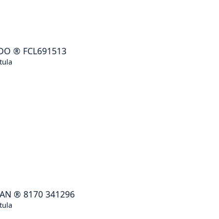
DO
®
FCL691513
tula
CAN
®
8170 341296
tula