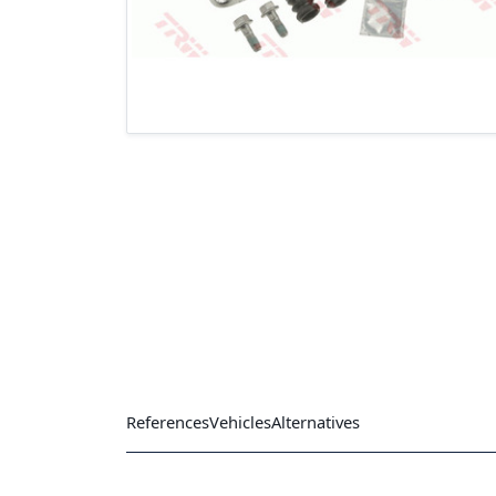
References
Vehicles
Alternatives