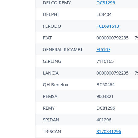
DELCO REMY
DC81296
DELPHI
LC3404
FERODO
FCL691513
FIAT
0000000792235
7
GENERAL RICAMBI
FI6107
GIRLING
7110165
LANCIA
0000000792235
7
QH Benelux
BC50464
REMSA
9004821
REMY
DC81296
SPIDAN
401296
TRISCAN
8170341296