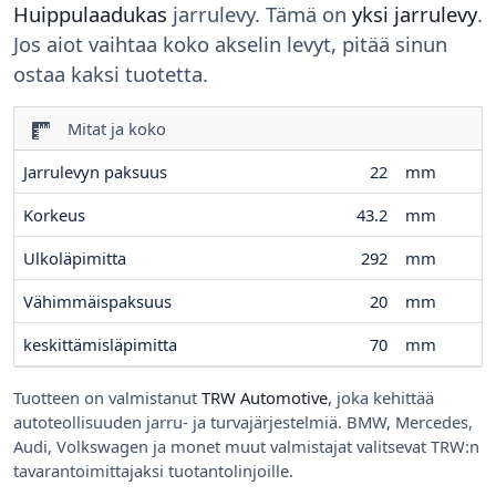
Huippulaadukas
jarrulevy. Tämä on
yksi jarrulevy
.
Jos aiot vaihtaa koko akselin levyt, pitää sinun
ostaa kaksi tuotetta.
Mitat ja koko
Jarrulevyn paksuus
22
mm
Korkeus
43.2
mm
Ulkoläpimitta
292
mm
Vähimmäispaksuus
20
mm
keskittämisläpimitta
70
mm
Tuotteen on valmistanut
TRW Automotive
, joka kehittää
autoteollisuuden jarru- ja turvajärjestelmiä. BMW, Mercedes,
Audi, Volkswagen ja monet muut valmistajat valitsevat TRW:n
tavarantoimittajaksi tuotantolinjoille.