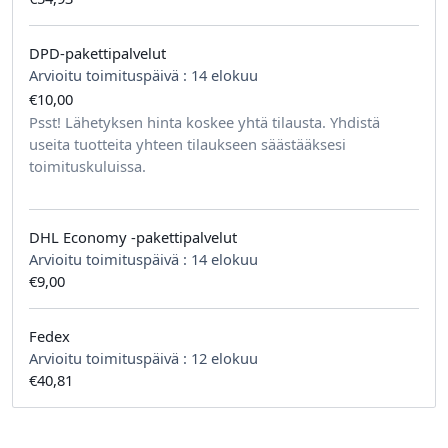
DPD-pakettipalvelut
Arvioitu toimituspäivä :
14 elokuu
€10,00
tilausta kohden
Psst! Lähetyksen hinta koskee yhtä tilausta. Yhdistä
useita tuotteita yhteen tilaukseen säästääksesi
toimituskuluissa.
DHL Economy -pakettipalvelut
Arvioitu toimituspäivä :
14 elokuu
€9,00
Fedex
Arvioitu toimituspäivä :
12 elokuu
€40,81