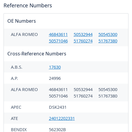
Reference Numbers
OE Numbers
ALFA ROMEO
46843611
50532944
50545300
50571046
51760274
51767380
Cross-Reference Numbers
A.B.S.
17630
A.P.
24996
ALFA ROMEO
46843611
50532944
50545300
50571046
51760274
51767380
APEC
DSK2431
ATE
24012202331
BENDIX
562302B