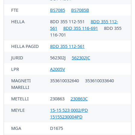
FTE
BS7085
BS7085B
HELLA
8DD 355 112-551
8DD 355 112-
561
8DD 355 116-691
8DD 355
116-701
HELLA PAGID
8DD 355 112-561
JURID
562302J
562302JC
LPR
A2005V
MAGNETI
353610032640
353610033640
MARELLI
METELLI
230863
230863C
MEYLE
15-15 523 0002/PD
15155230004PD
MGA
D1675