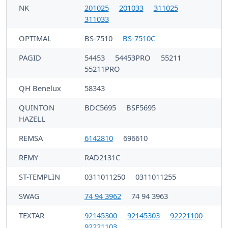
NK
201025
201033
311025
311033
OPTIMAL
BS-7510
BS-7510C
PAGID
54453
54453PRO
55211
55211PRO
QH Benelux
58343
QUINTON
BDC5695
BSF5695
HAZELL
REMSA
6142810
696610
REMY
RAD2131C
ST-TEMPLIN
0311011250
0311011255
SWAG
74 94 3962
74 94 3963
TEXTAR
92145300
92145303
92221100
92221103