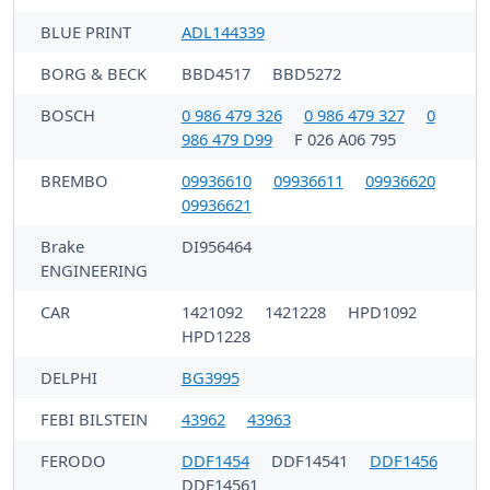
BLUE PRINT
ADL144339
BORG & BECK
BBD4517
BBD5272
BOSCH
0 986 479 326
0 986 479 327
0
986 479 D99
F 026 A06 795
BREMBO
09936610
09936611
09936620
09936621
Brake
DI956464
ENGINEERING
CAR
1421092
1421228
HPD1092
HPD1228
DELPHI
BG3995
FEBI BILSTEIN
43962
43963
FERODO
DDF1454
DDF14541
DDF1456
DDF14561