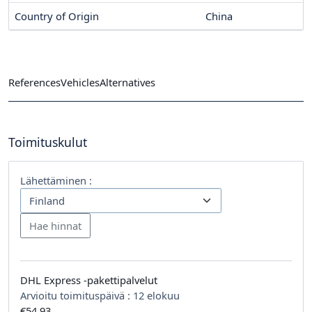
Country of Origin
China
References
Vehicles
Alternatives
Toimituskulut
Lähettäminen :
DHL Express -pakettipalvelut
Arvioitu toimituspäivä :
12 elokuu
€54,93