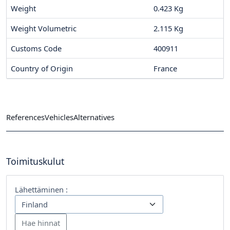
Weight
0.423 Kg
Weight Volumetric
2.115 Kg
Customs Code
400911
Country of Origin
France
References
Vehicles
Alternatives
Toimituskulut
Lähettäminen :