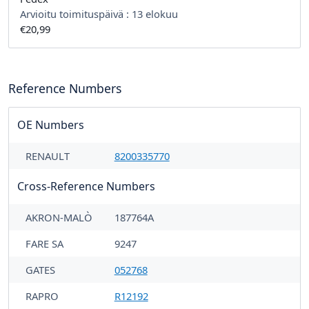
Arvioitu toimituspäivä :
13 elokuu
€20,99
Reference Numbers
OE Numbers
RENAULT
8200335770
Cross-Reference Numbers
AKRON-MALÒ
187764A
FARE SA
9247
GATES
052768
RAPRO
R12192