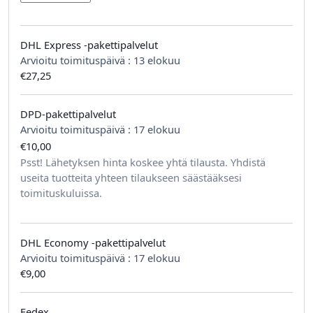
DHL Express -pakettipalvelut
Arvioitu toimituspäivä :
13 elokuu
€27,25
DPD-pakettipalvelut
Arvioitu toimituspäivä :
17 elokuu
€10,00
tilausta kohden
Psst! Lähetyksen hinta koskee yhtä tilausta. Yhdistä
useita tuotteita yhteen tilaukseen säästääksesi
toimituskuluissa.
DHL Economy -pakettipalvelut
Arvioitu toimituspäivä :
17 elokuu
€9,00
Fedex