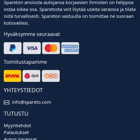
Spareton ansiosta autojansa korjaavien ihmisten on helppoa
ostaa oikea osa. Sparetosta voit löytää useita varaosia ja tilata
niitä turvallisesti. Spareton vastuulla on toimittaa ne suoraan
kotiovellesi.
Hyväksymme seuraavat
Toimitustapamme
YHTEYSTIEDOT
info@spareto.com
TUTUSTU
Myyntiehdot
Palautukset
Auton Varaosat