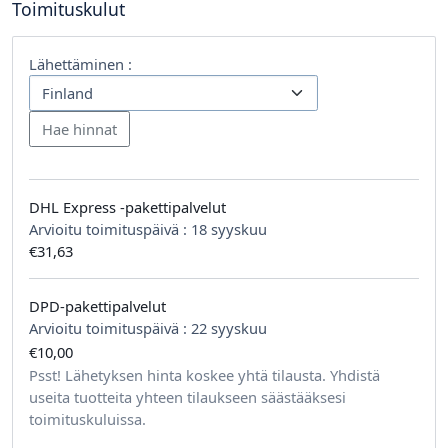
Toimituskulut
Lähettäminen :
DHL Express -pakettipalvelut
Arvioitu toimituspäivä :
18 syyskuu
€31,63
DPD-pakettipalvelut
Arvioitu toimituspäivä :
22 syyskuu
€10,00
tilausta kohden
Psst! Lähetyksen hinta koskee yhtä tilausta. Yhdistä
useita tuotteita yhteen tilaukseen säästääksesi
toimituskuluissa.