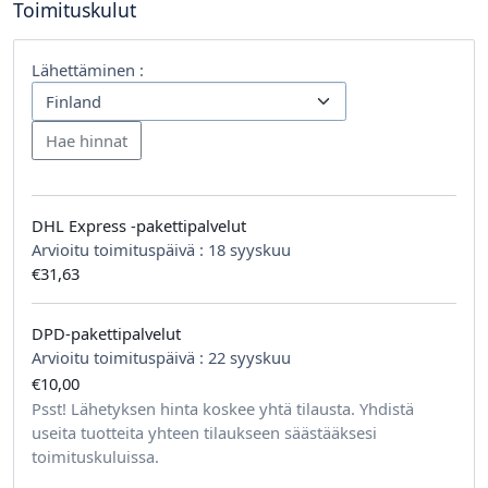
Toimituskulut
Lähettäminen :
DHL Express -pakettipalvelut
Arvioitu toimituspäivä :
18 syyskuu
€31,63
DPD-pakettipalvelut
Arvioitu toimituspäivä :
22 syyskuu
€10,00
tilausta kohden
Psst! Lähetyksen hinta koskee yhtä tilausta. Yhdistä
useita tuotteita yhteen tilaukseen säästääksesi
toimituskuluissa.