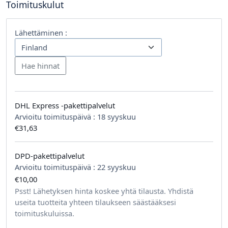
Toimituskulut
Lähettäminen :
DHL Express -pakettipalvelut
Arvioitu toimituspäivä :
18 syyskuu
€31,63
DPD-pakettipalvelut
Arvioitu toimituspäivä :
22 syyskuu
€10,00
tilausta kohden
Psst! Lähetyksen hinta koskee yhtä tilausta. Yhdistä
useita tuotteita yhteen tilaukseen säästääksesi
toimituskuluissa.