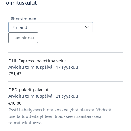
Toimituskulut
Lähettäminen :
DHL Express -pakettipalvelut
Arvioitu toimituspäivä :
17 syyskuu
€31,63
DPD-pakettipalvelut
Arvioitu toimituspäivä :
21 syyskuu
€10,00
tilausta kohden
Psst! Lähetyksen hinta koskee yhtä tilausta. Yhdistä
useita tuotteita yhteen tilaukseen säästääksesi
toimituskuluissa.