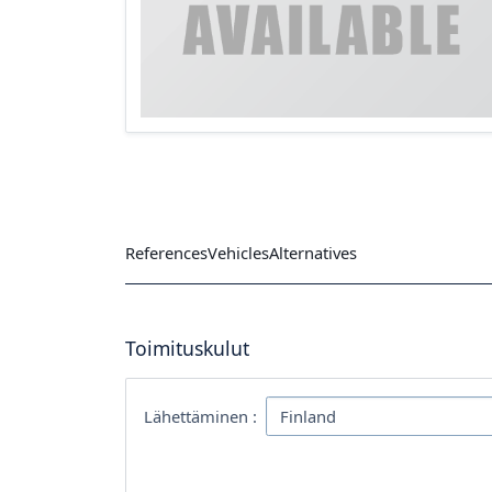
References
Vehicles
Alternatives
Toimituskulut
Lähettäminen :