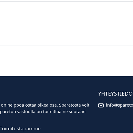
YHTEYSTIEDO
 on helppoa ostaa oikea osa. Sparetosta voit
info@sparet
i. Spareton vastuulla on toimittaa ne suoraan
Toimitustapamme