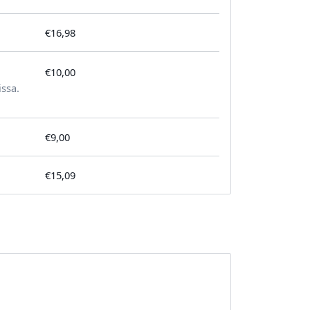
€16,98
€10,00
tilausta kohden
issa.
€9,00
€15,09