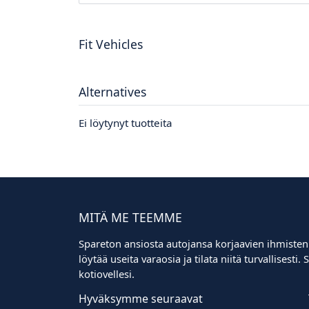
Fit Vehicles
Alternatives
Ei löytynyt tuotteita
MITÄ ME TEEMME
Spareton ansiosta autojansa korjaavien ihmisten
löytää useita varaosia ja tilata niitä turvallisest
kotiovellesi.
Hyväksymme seuraavat