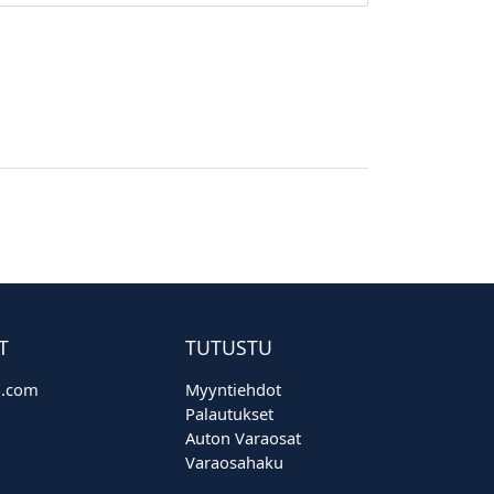
T
TUTUSTU
o.com
Myyntiehdot
Palautukset
Auton Varaosat
Varaosahaku