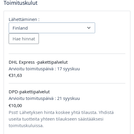
Toimituskulut
Lähettäminen :
DHL Express -pakettipalvelut
Arvioitu toimituspäivä :
17 syyskuu
€31,63
DPD-pakettipalvelut
Arvioitu toimituspäivä :
21 syyskuu
€10,00
tilausta kohden
Psst! Lähetyksen hinta koskee yhtä tilausta. Yhdistä
useita tuotteita yhteen tilaukseen säästääksesi
toimituskuluissa.