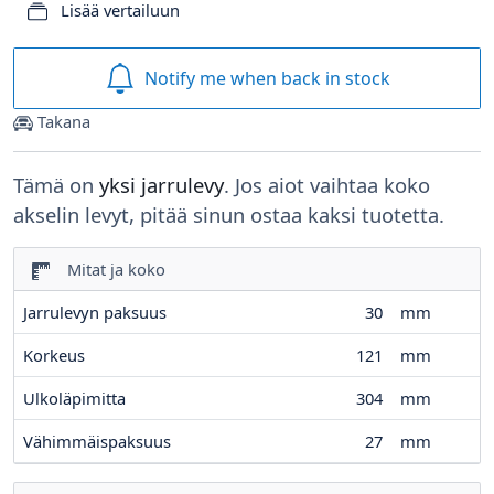
Lisää vertailuun
Notify me when back in stock
Takana
Tämä on
yksi jarrulevy
. Jos aiot vaihtaa koko
akselin levyt, pitää sinun ostaa kaksi tuotetta.
Mitat ja koko
Jarrulevyn paksuus
30
mm
Korkeus
121
mm
Ulkoläpimitta
304
mm
Vähimmäispaksuus
27
mm