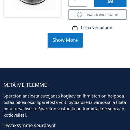
Lisää toivelistaan
Lisää vertailuun
Show More
MITÄ ME TEEMME
Spareton ansiosta autojansa korjaavien ihmisten on helppoa
ostaa oikea osa. Sparetosta voit löytää useita varaosia ja tilata
niitä turvallisesti. Spareton vastuulla on toimittaa ne suoraan
kotiovellesi.
Hyväksymme seuraavat