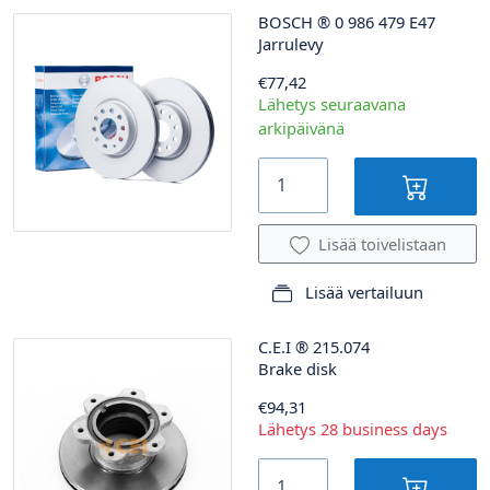
BOSCH
®
0 986 479 E47
Jarrulevy
€77,42
Lähetys seuraavana
arkipäivänä
Lisää toivelistaan
Lisää vertailuun
C.E.I
®
215.074
Brake disk
€94,31
Lähetys 28 business days