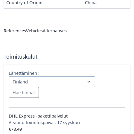
Country of Origin
China
References
Vehicles
Alternatives
Toimituskulut
Lähettäminen :
DHL Express -pakettipalvelut
Arvioitu toimituspäivä :
17 syyskuu
€78,49