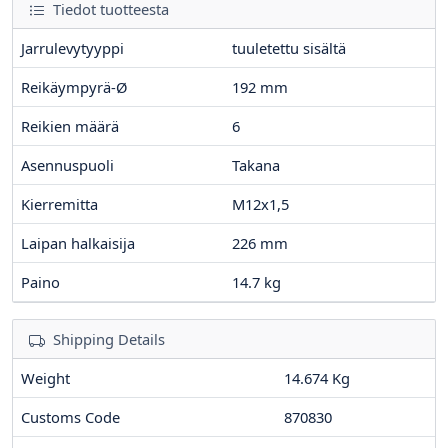
Tiedot tuotteesta
Jarrulevytyyppi
tuuletettu sisältä
Reikäympyrä-Ø
192
mm
Reikien määrä
6
Asennuspuoli
Takana
Kierremitta
M12x1,5
Laipan halkaisija
226
mm
Paino
14.7
kg
Shipping Details
Weight
14.674 Kg
Customs Code
870830