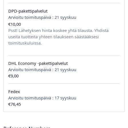
DPD-pakettipalvelut
Arvioitu toimituspäivä :
21 syyskuu
€10,00
tilausta kohden
Psst! Lähetyksen hinta koskee yhtä tilausta. Yhdistä
useita tuotteita yhteen tilaukseen säästääksesi
toimituskuluissa.
DHL Economy -pakettipalvelut
Arvioitu toimituspäivä :
21 syyskuu
€9,00
Fedex
Arvioitu toimituspäivä :
17 syyskuu
€76,45