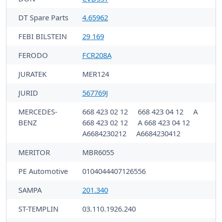
DT Spare Parts
4.65962
FEBI BILSTEIN
29 169
FERODO
FCR208A
JURATEK
MER124
JURID
567769J
MERCEDES-
668 423 02 12
668 423 04 12
A
BENZ
668 423 02 12
A 668 423 04 12
A6684230212
A6684230412
MERITOR
MBR6055
PE Automotive
0104044407126556
SAMPA
201.340
ST-TEMPLIN
03.110.1926.240