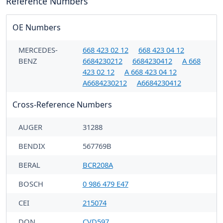
Reference Numbers
OE Numbers
MERCEDES-
668 423 02 12
668 423 04 12
BENZ
6684230212
6684230412
A 668
423 02 12
A 668 423 04 12
A6684230212
A6684230412
Cross-Reference Numbers
AUGER
31288
BENDIX
567769B
BERAL
BCR208A
BOSCH
0 986 479 E47
CEI
215074
DON
CVD597