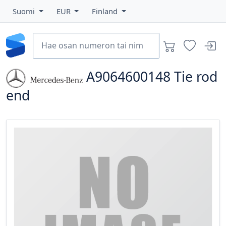
Suomi
EUR
Finland
A9064600148
Tie rod
end