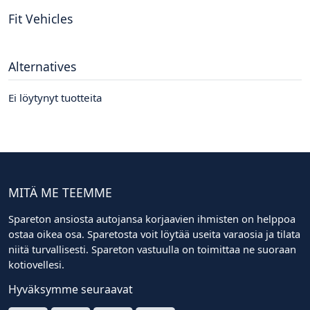
Fit Vehicles
Alternatives
Ei löytynyt tuotteita
MITÄ ME TEEMME
Spareton ansiosta autojansa korjaavien ihmisten on helppoa
ostaa oikea osa. Sparetosta voit löytää useita varaosia ja tilata
niitä turvallisesti. Spareton vastuulla on toimittaa ne suoraan
kotiovellesi.
Hyväksymme seuraavat