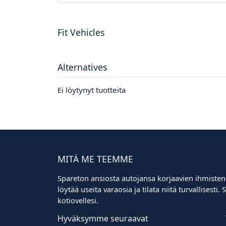
Fit Vehicles
Alternatives
Ei löytynyt tuotteita
MITÄ ME TEEMME
Spareton ansiosta autojansa korjaavien ihmisten
löytää useita varaosia ja tilata niitä turvallisest
kotiovellesi.
Hyväksymme seuraavat