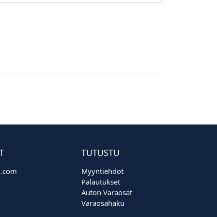
T
TUTUSTU
o.com
Myyntiehdot
Palautukset
Auton Varaosat
Varaosahaku