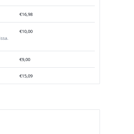
€16,98
€10,00
tilausta kohden
issa.
€9,00
€15,09