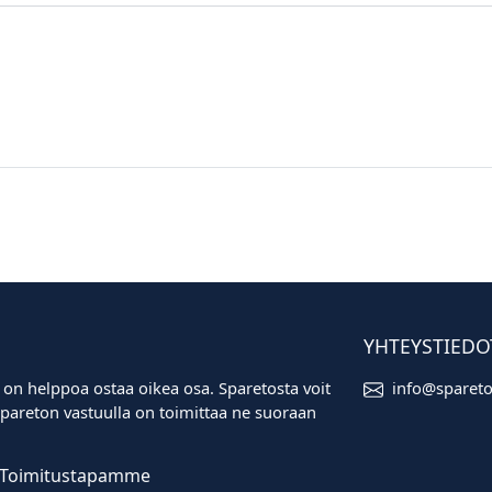
YHTEYSTIEDO
 on helppoa ostaa oikea osa. Sparetosta voit
info@sparet
i. Spareton vastuulla on toimittaa ne suoraan
Toimitustapamme