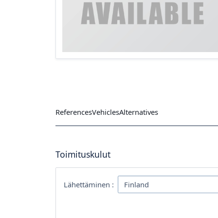
References
Vehicles
Alternatives
Toimituskulut
Lähettäminen :