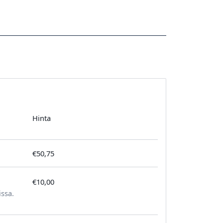
Hinta
€50,75
€10,00
tilausta kohden
issa.