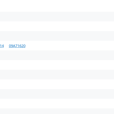
14
09A71620