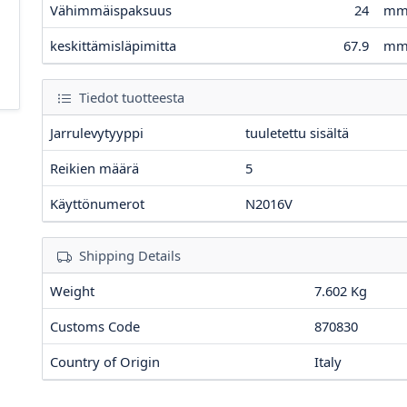
Vähimmäispaksuus
24
m
keskittämisläpimitta
67.9
m
Tiedot tuotteesta
Jarrulevytyyppi
tuuletettu sisältä
Reikien määrä
5
Käyttönumerot
N2016V
Shipping Details
Weight
7.602 Kg
Customs Code
870830
Country of Origin
Italy