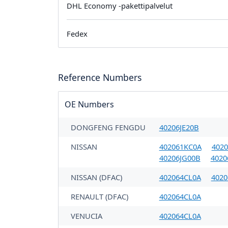
DHL Economy -pakettipalvelut
Fedex
Reference Numbers
OE Numbers
DONGFENG FENGDU
40206JE20B
NISSAN
402061KC0A
402
40206JG00B
4020
NISSAN (DFAC)
402064CL0A
4020
RENAULT (DFAC)
402064CL0A
VENUCIA
402064CL0A