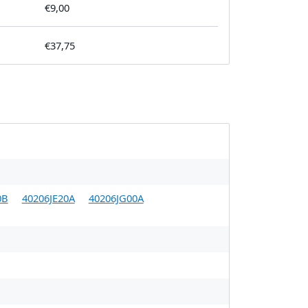
€9,00
€37,75
0B
40206JE20A
40206JG00A