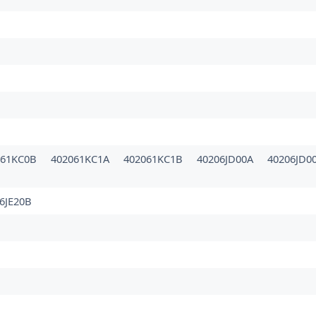
061KC0B
402061KC1A
402061KC1B
40206JD00A
40206JD0
6JE20B