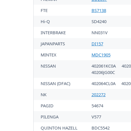
FTE
BS7138
Hi-Q
SD4240
INTERBRAKE
NN031V
JAPANPARTS
DI157
MINTEX
MDC1905
NISSAN
402061KC0A
402
40206JG00C
NISSAN (DFAC)
402064CL0A
4020
NK
202272
PAGID
54674
PILENGA
V577
QUINTON HAZELL
BDC5542