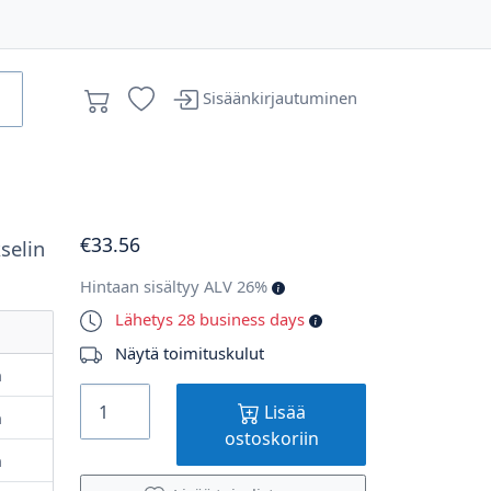
Sisäänkirjautuminen
€
33
.56
kselin
Hintaan sisältyy ALV 26%
Lähetys 28 business days
Näytä toimituskulut
m
Lisää
m
ostoskoriin
m