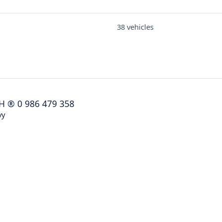
38 vehicles
H
®
0 986 479 358
vy