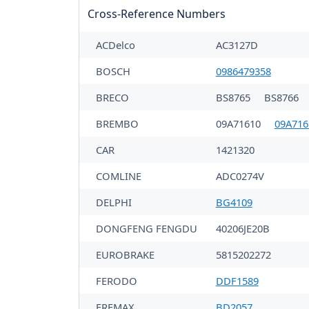
Cross-Reference Numbers
ACDelco
AC3127D
BOSCH
0986479358
BRECO
BS8765
BS8766
BREMBO
09A71610
09A716
CAR
1421320
COMLINE
ADC0274V
DELPHI
BG4109
DONGFENG FENGDU
40206JE20B
EUROBRAKE
5815202272
FERODO
DDF1589
FREMAX
BD2057