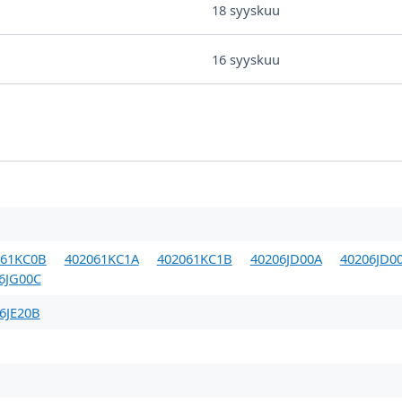
18 syyskuu
16 syyskuu
061KC0B
402061KC1A
402061KC1B
40206JD00A
40206JD0
6JG00C
6JE20B