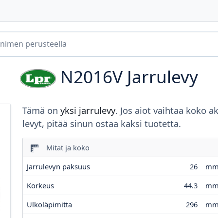
N2016V
Jarrulevy
Tämä on
yksi jarrulevy
. Jos aiot vaihtaa koko a
levyt, pitää sinun ostaa kaksi tuotetta.
Mitat ja koko
Jarrulevyn paksuus
26
m
Korkeus
44.3
m
Ulkoläpimitta
296
m