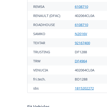
REMSA
6108710
RENAULT (DFAC)
402064CL0A
ROADHOUSE
6108710
SAMKO
N2016V
TEXTAR
92167400
TRUSTING
DF1288
TRW
DF4964
VENUCIA
402064CL0A
fri.tech.
BD1288
sbs
1815202272
Fit Vehicles