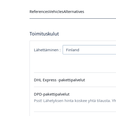
References
Vehicles
Alternatives
Toimituskulut
Lähettäminen :
DHL Express -pakettipalvelut
DPD-pakettipalvelut
Psst! Lähetyksen hinta koskee yhtä tilausta. Yh