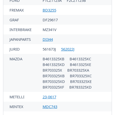
FORD
F1CZ1125A
F2CZ1125B
FREMAX
BD3255
GRAF
DF29617
INTERBRAKE
MZ341V
JAPANPARTS
DI344
JURID
561673J
562022J
MAZDA
B4613325XB
B4613325XC
B4613325XD
B4613325XE
BR703325X
BR703325XA
BR703325XB
BR703325XC
BR703325XD
BR703325XE
BR703325XF
BR783325XD
METELLI
23-0617
MINTEX
MDC743