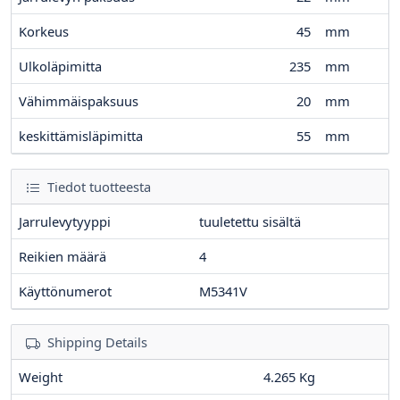
Korkeus
45
mm
Ulkoläpimitta
235
mm
Vähimmäispaksuus
20
mm
keskittämisläpimitta
55
mm
Tiedot tuotteesta
Jarrulevytyyppi
tuuletettu sisältä
Reikien määrä
4
Käyttönumerot
M5341V
Shipping Details
Weight
4.265 Kg