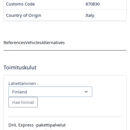
Customs Code
870830
Country of Origin
Italy
References
Vehicles
Alternatives
Toimituskulut
Lähettäminen :
DHL Express -pakettipalvelut