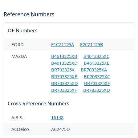
Reference Numbers
OE Numbers
FORD
F1CZ1125A
F2CZ1125B
MAZDA
B4613325XB
B4613325XC
B4613325XD
B4613325XE
BR703325X
BR703325XA
BR703325XB
BR703325XC
BR703325XD
BR703325XE
BR703325XF
BR783325XD
Cross-Reference Numbers
A.B.S.
16148
ACDelco
AC2475D