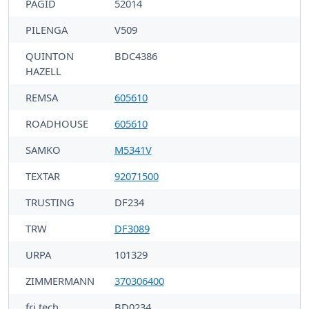
PAGID
52014
PILENGA
V509
QUINTON
BDC4386
HAZELL
REMSA
605610
ROADHOUSE
605610
SAMKO
M5341V
TEXTAR
92071500
TRUSTING
DF234
TRW
DF3089
URPA
101329
ZIMMERMANN
370306400
fri.tech.
BD0234