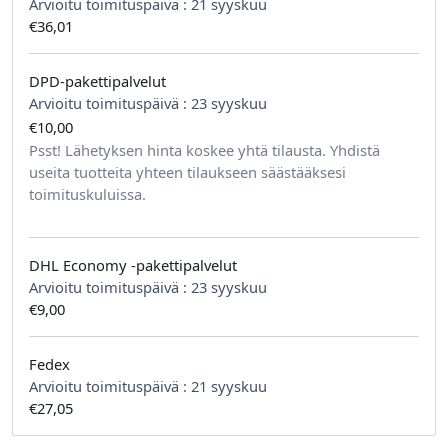
Arvioitu toimituspäivä :
21 syyskuu
€36,01
DPD-pakettipalvelut
Arvioitu toimituspäivä :
23 syyskuu
€10,00
tilausta kohden
Psst! Lähetyksen hinta koskee yhtä tilausta. Yhdistä
useita tuotteita yhteen tilaukseen säästääksesi
toimituskuluissa.
DHL Economy -pakettipalvelut
Arvioitu toimituspäivä :
23 syyskuu
€9,00
Fedex
Arvioitu toimituspäivä :
21 syyskuu
€27,05