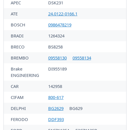
APEC
DSK231
ATE
24.0122-0166.1
BOSCH
0986478219
BRADI
1264324
BRECO
BS8258
BREMBO
09558130
09558134
Brake
DI955189
ENGINEERING
CAR
142958
CIFAM
800-617
DELPHI
BG2629
BG629
FERODO
DDF393