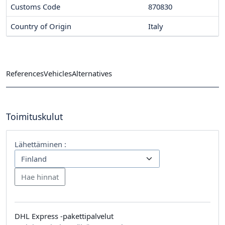
Customs Code
870830
Country of Origin
Italy
References
Vehicles
Alternatives
Toimituskulut
Lähettäminen :
DHL Express -pakettipalvelut