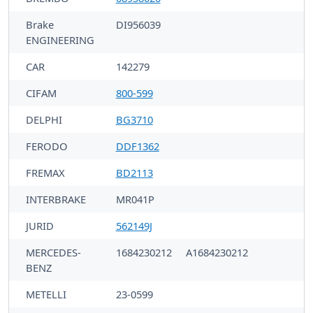
Brake
DI956039
ENGINEERING
CAR
142279
CIFAM
800-599
DELPHI
BG3710
FERODO
DDF1362
FREMAX
BD2113
INTERBRAKE
MR041P
JURID
562149J
MERCEDES-
1684230212
A1684230212
BENZ
METELLI
23-0599