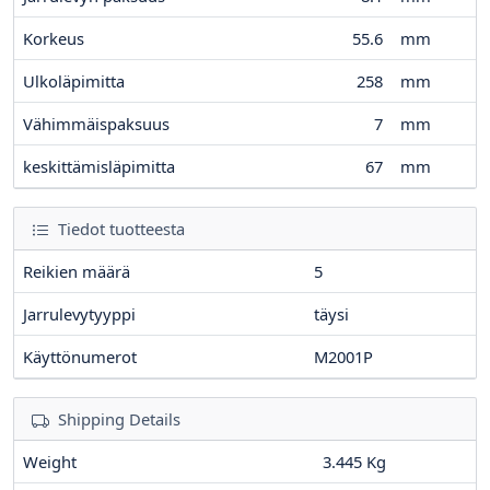
Korkeus
55.6
mm
Ulkoläpimitta
258
mm
Vähimmäispaksuus
7
mm
keskittämisläpimitta
67
mm
Tiedot tuotteesta
Reikien määrä
5
Jarrulevytyyppi
täysi
Käyttönumerot
M2001P
Shipping Details
Weight
3.445 Kg