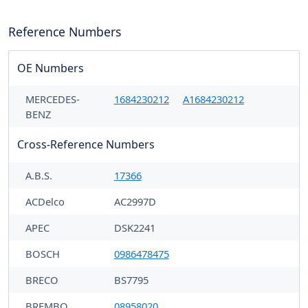
Reference Numbers
OE Numbers
MERCEDES-
1684230212
A1684230212
BENZ
Cross-Reference Numbers
A.B.S.
17366
ACDelco
AC2997D
APEC
DSK2241
BOSCH
0986478475
BRECO
BS7795
BREMBO
08958020