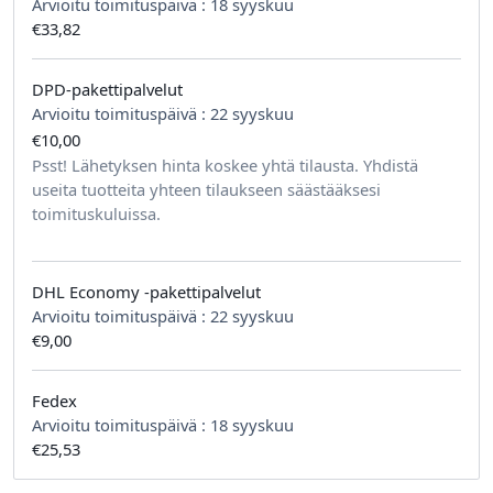
Arvioitu toimituspäivä :
18 syyskuu
€33,82
DPD-pakettipalvelut
Arvioitu toimituspäivä :
22 syyskuu
€10,00
tilausta kohden
Psst! Lähetyksen hinta koskee yhtä tilausta. Yhdistä
useita tuotteita yhteen tilaukseen säästääksesi
toimituskuluissa.
DHL Economy -pakettipalvelut
Arvioitu toimituspäivä :
22 syyskuu
€9,00
Fedex
Arvioitu toimituspäivä :
18 syyskuu
€25,53