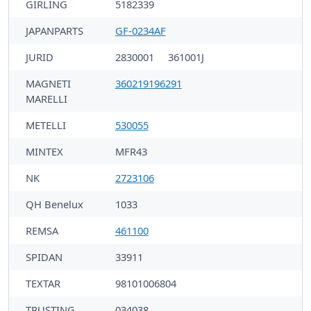
GIRLING
5182339
JAPANPARTS
GF-0234AF
JURID
2830001
361001J
MAGNETI
360219196291
MARELLI
METELLI
530055
MINTEX
MFR43
NK
2723106
QH Benelux
1033
REMSA
461100
SPIDAN
33911
TEXTAR
98101006804
TRUSTING
034038