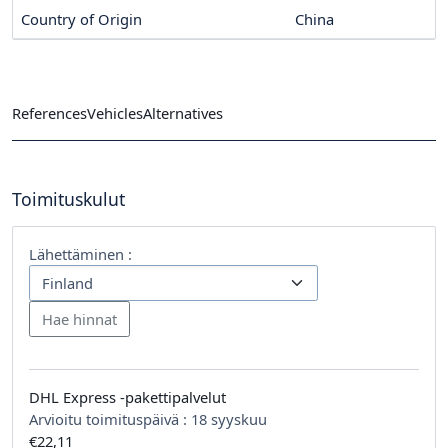
Country of Origin
China
References
Vehicles
Alternatives
Toimituskulut
Lähettäminen :
DHL Express -pakettipalvelut
Arvioitu toimituspäivä :
18 syyskuu
€22,11