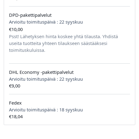
DPD-pakettipalvelut
Arvioitu toimituspäivä :
22 syyskuu
€10,00
tilausta kohden
Psst! Lähetyksen hinta koskee yhtä tilausta. Yhdistä
useita tuotteita yhteen tilaukseen säästääksesi
toimituskuluissa.
DHL Economy -pakettipalvelut
Arvioitu toimituspäivä :
22 syyskuu
€9,00
Fedex
Arvioitu toimituspäivä :
18 syyskuu
€18,04