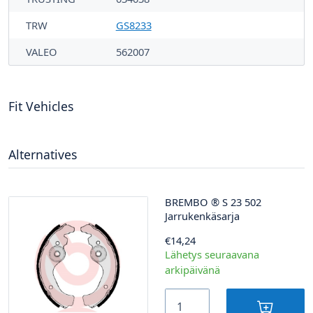
TRW
GS8233
VALEO
562007
Fit Vehicles
Alternatives
BREMBO
®
S 23 502
Jarrukenkäsarja
€14,24
Lähetys seuraavana
arkipäivänä