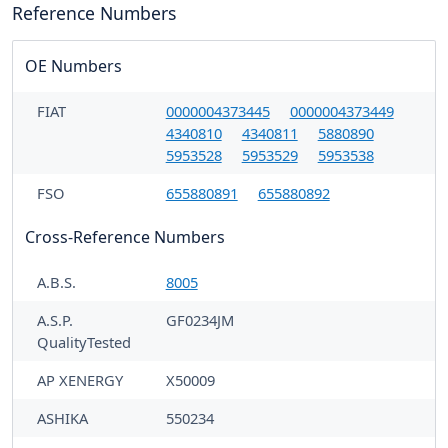
Reference Numbers
OE Numbers
FIAT
0000004373445
0000004373449
4340810
4340811
5880890
5953528
5953529
5953538
FSO
655880891
655880892
Cross-Reference Numbers
A.B.S.
8005
A.S.P.
GF0234JM
QualityTested
AP XENERGY
X50009
ASHIKA
550234