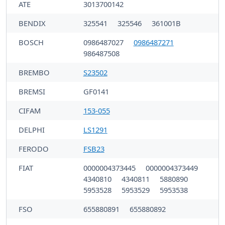
ATE
3013700142
BENDIX
325541
325546
361001B
BOSCH
0986487027
0986487271
986487508
BREMBO
S23502
BREMSI
GF0141
CIFAM
153-055
DELPHI
LS1291
FERODO
FSB23
FIAT
0000004373445
0000004373449
4340810
4340811
5880890
5953528
5953529
5953538
FSO
655880891
655880892