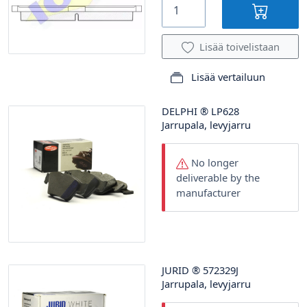
Lisää toivelistaan
Lisää vertailuun
DELPHI
®
LP628
Jarrupala, levyjarru
No longer
deliverable by the
manufacturer
JURID
®
572329J
Jarrupala, levyjarru