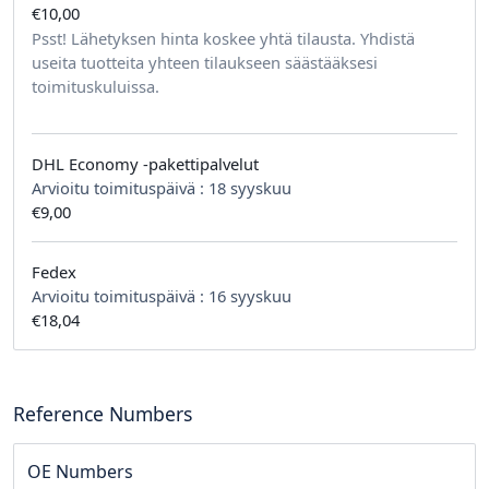
€10,00
tilausta kohden
Psst! Lähetyksen hinta koskee yhtä tilausta. Yhdistä
useita tuotteita yhteen tilaukseen säästääksesi
toimituskuluissa.
DHL Economy -pakettipalvelut
Arvioitu toimituspäivä :
18 syyskuu
€9,00
Fedex
Arvioitu toimituspäivä :
16 syyskuu
€18,04
Reference Numbers
OE Numbers