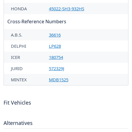
HONDA
45022-SH3-932HS
Cross-Reference Numbers
A.B.S.
36616
DELPHI
LP628
ICER
180754
JURID
572329J
MINTEX
MDB1525
Fit Vehicles
Alternatives