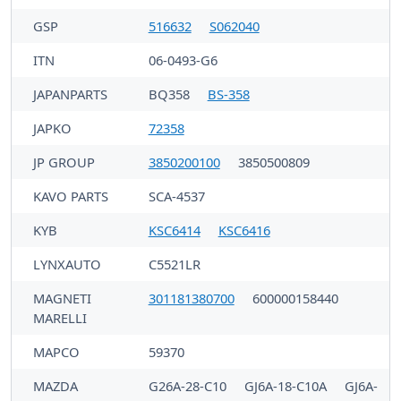
GSP
516632
S062040
ITN
06-0493-G6
JAPANPARTS
BQ358
BS-358
JAPKO
72358
JP GROUP
3850200100
3850500809
KAVO PARTS
SCA-4537
KYB
KSC6414
KSC6416
LYNXAUTO
C5521LR
MAGNETI
301181380700
600000158440
MARELLI
MAPCO
59370
MAZDA
G26A-28-C10
GJ6A-18-C10A
GJ6A-