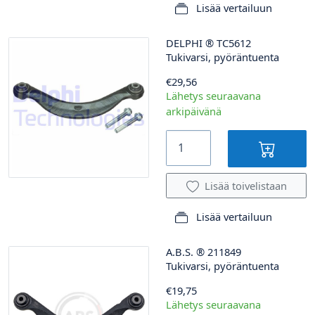
Lisää vertailuun
DELPHI
®
TC5612
Tukivarsi, pyöräntuenta
€29,56
Lähetys seuraavana
arkipäivänä
Lisää toivelistaan
Lisää vertailuun
A.B.S.
®
211849
Tukivarsi, pyöräntuenta
€19,75
Lähetys seuraavana