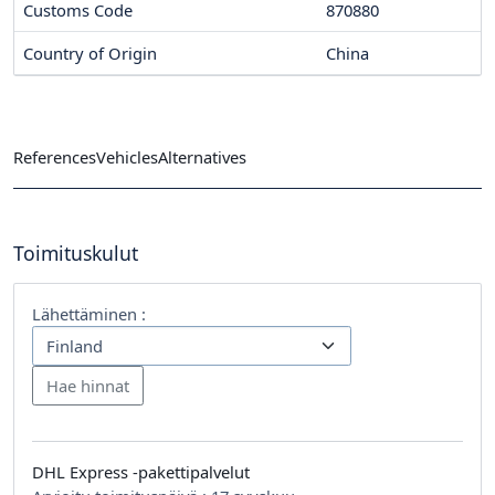
Customs Code
870880
Country of Origin
China
References
Vehicles
Alternatives
Toimituskulut
Lähettäminen :
DHL Express -pakettipalvelut