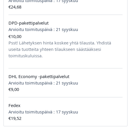
Arvioitu toimituspäivä :
17 syyskuu
€24,68
DPD-pakettipalvelut
Arvioitu toimituspäivä :
21 syyskuu
€10,00
tilausta kohden
Psst! Lähetyksen hinta koskee yhtä tilausta. Yhdistä
useita tuotteita yhteen tilaukseen säästääksesi
toimituskuluissa.
DHL Economy -pakettipalvelut
Arvioitu toimituspäivä :
21 syyskuu
€9,00
Fedex
Arvioitu toimituspäivä :
17 syyskuu
€19,52