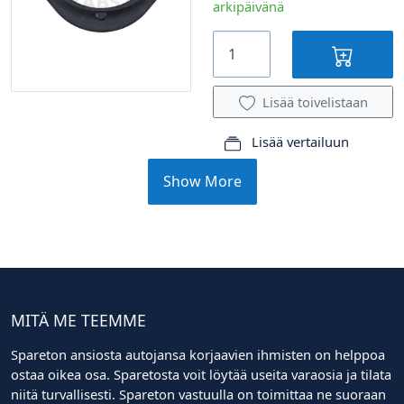
arkipäivänä
Lisää toivelistaan
Lisää vertailuun
Show More
MITÄ ME TEEMME
Spareton ansiosta autojansa korjaavien ihmisten on helppoa
ostaa oikea osa. Sparetosta voit löytää useita varaosia ja tilata
niitä turvallisesti. Spareton vastuulla on toimittaa ne suoraan