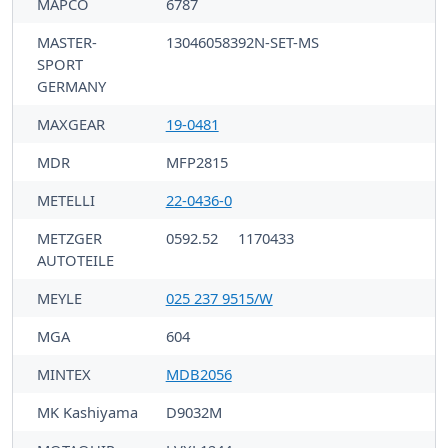
MAPCO
6787
MASTER-
13046058392N-SET-MS
SPORT
GERMANY
MAXGEAR
19-0481
MDR
MFP2815
METELLI
22-0436-0
METZGER
0592.52
1170433
AUTOTEILE
MEYLE
025 237 9515/W
MGA
604
MINTEX
MDB2056
MK Kashiyama
D9032M