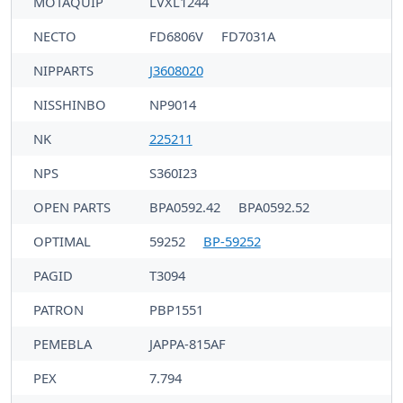
MOTAQUIP
LVXL1244
NECTO
FD6806V
FD7031A
NIPPARTS
J3608020
NISSHINBO
NP9014
NK
225211
NPS
S360I23
OPEN PARTS
BPA0592.42
BPA0592.52
OPTIMAL
59252
BP-59252
PAGID
T3094
PATRON
PBP1551
PEMEBLA
JAPPA-815AF
PEX
7.794