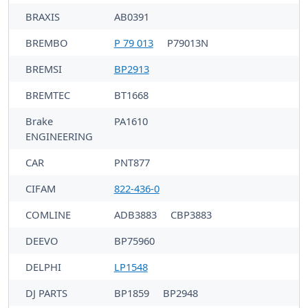
BRAXIS
AB0391
BREMBO
P 79 013
P79013N
BREMSI
BP2913
BREMTEC
BT1668
Brake
PA1610
ENGINEERING
CAR
PNT877
CIFAM
822-436-0
COMLINE
ADB3883
CBP3883
DEEVO
BP75960
DELPHI
LP1548
DJ PARTS
BP1859
BP2948