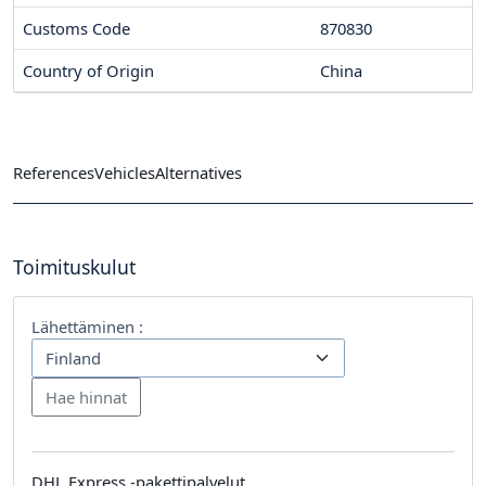
Customs Code
870830
Country of Origin
China
References
Vehicles
Alternatives
Toimituskulut
Lähettäminen :
DHL Express -pakettipalvelut