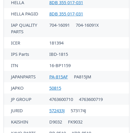
HELLA
8DB 355 017-031
HELLA PAGID
8DB 355 017-031
IAP QUALITY
704-16091
704-16091X
PARTS
ICER
181394
IPS Parts
IBD-1815
ITN
16-BP1159
JAPANPARTS
PA-815AF
PA815JM
JAPKO
50815
JP GROUP
4763600710
4763600719
JURID
572433J
573174J
KAISHIN
D9032
FK9032