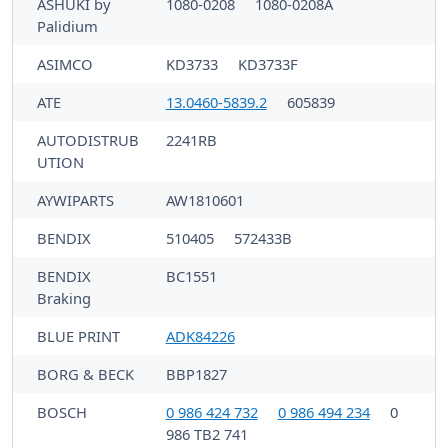
ASHUKI by
1080-0208
1080-0208A
Palidium
ASIMCO
KD3733
KD3733F
ATE
13.0460-5839.2
605839
AUTODISTRUB
2241RB
UTION
AYWIPARTS
AW1810601
BENDIX
510405
572433B
BENDIX
BC1551
Braking
BLUE PRINT
ADK84226
BORG & BECK
BBP1827
BOSCH
0 986 424 732
0 986 494 234
0
986 TB2 741