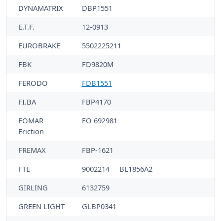
DYNAMATRIX
DBP1551
E.T.F.
12-0913
EUROBRAKE
5502225211
FBK
FD9820M
FERODO
FDB1551
FI.BA
FBP4170
FOMAR
FO 692981
Friction
FREMAX
FBP-1621
FTE
9002214
BL1856A2
GIRLING
6132759
GREEN LIGHT
GLBP0341