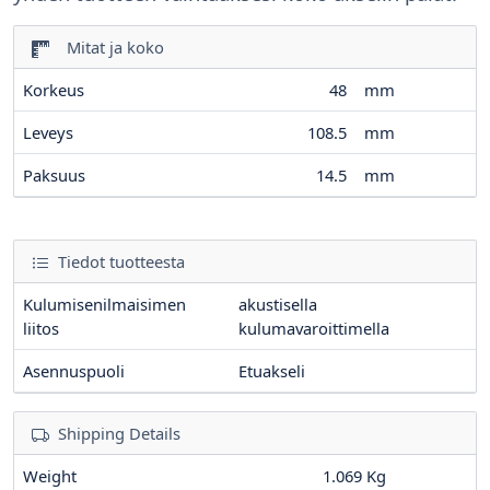
Mitat ja koko
Korkeus
48
mm
Leveys
108.5
mm
Paksuus
14.5
mm
Tiedot tuotteesta
Kulumisenilmaisimen
akustisella
liitos
kulumavaroittimella
Asennuspuoli
Etuakseli
Shipping Details
Weight
1.069 Kg