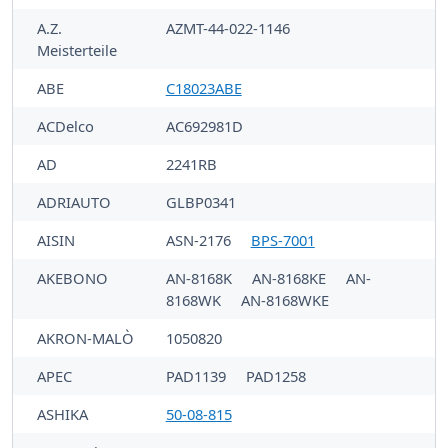
A.Z.
AZMT-44-022-1146
Meisterteile
ABE
C18023ABE
ACDelco
AC692981D
AD
2241RB
ADRIAUTO
GLBP0341
AISIN
ASN-2176
BPS-7001
AKEBONO
AN-8168K
AN-8168KE
AN-
8168WK
AN-8168WKE
AKRON-MALÒ
1050820
APEC
PAD1139
PAD1258
ASHIKA
50-08-815