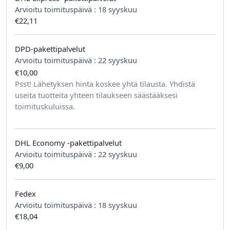
Arvioitu toimituspäivä :
18 syyskuu
€22,11
DPD-pakettipalvelut
Arvioitu toimituspäivä :
22 syyskuu
€10,00
tilausta kohden
Psst! Lähetyksen hinta koskee yhtä tilausta. Yhdistä
useita tuotteita yhteen tilaukseen säästääksesi
toimituskuluissa.
DHL Economy -pakettipalvelut
Arvioitu toimituspäivä :
22 syyskuu
€9,00
Fedex
Arvioitu toimituspäivä :
18 syyskuu
€18,04