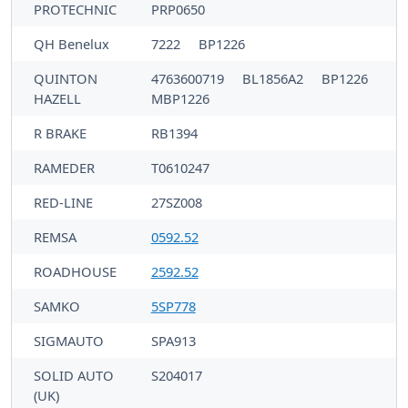
PROTECHNIC
PRP0650
QH Benelux
7222
BP1226
QUINTON
4763600719
BL1856A2
BP1226
HAZELL
MBP1226
R BRAKE
RB1394
RAMEDER
T0610247
RED-LINE
27SZ008
REMSA
0592.52
ROADHOUSE
2592.52
SAMKO
5SP778
SIGMAUTO
SPA913
SOLID AUTO
S204017
(UK)