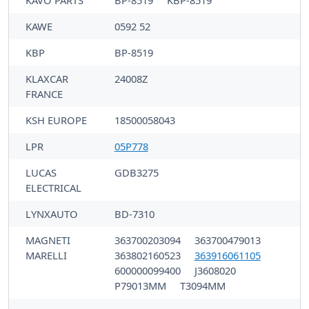
KAVO PARTS
BP-8519
KBP-8519
KAWE
0592 52
KBP
BP-8519
KLAXCAR
24008Z
FRANCE
KSH EUROPE
18500058043
LPR
05P778
LUCAS
GDB3275
ELECTRICAL
LYNXAUTO
BD-7310
MAGNETI
363700203094
363700479013
MARELLI
363802160523
363916061105
600000099400
J3608020
P79013MM
T3094MM