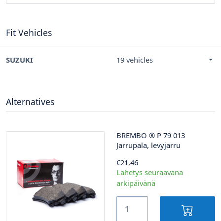
Fit Vehicles
SUZUKI
19 vehicles
Alternatives
BREMBO
®
P 79 013
Jarrupala, levyjarru
€21,46
Lähetys seuraavana
arkipäivänä