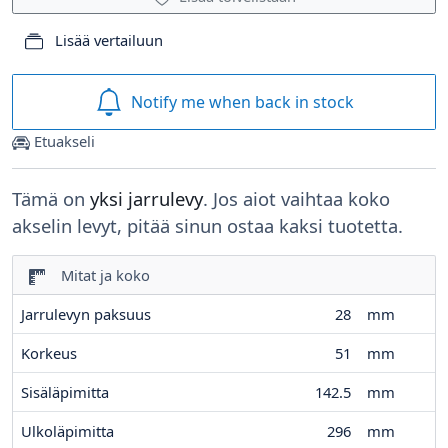
Lisää vertailuun
Notify me when back in stock
Etuakseli
Tämä on
yksi jarrulevy
. Jos aiot vaihtaa koko
akselin levyt, pitää sinun ostaa kaksi tuotetta.
Mitat ja koko
Jarrulevyn paksuus
28
mm
Korkeus
51
mm
Sisäläpimitta
142.5
mm
Ulkoläpimitta
296
mm