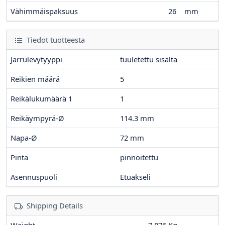
Vähimmäispaksuus
26
mm
Tiedot tuotteesta
Jarrulevytyyppi
tuuletettu sisältä
Reikien määrä
5
Reikälukumäärä 1
1
Reikäympyrä-Ø
114.3
mm
Napa-Ø
72
mm
Pinta
pinnoitettu
Asennuspuoli
Etuakseli
Shipping Details
Weight
7.876 Kg