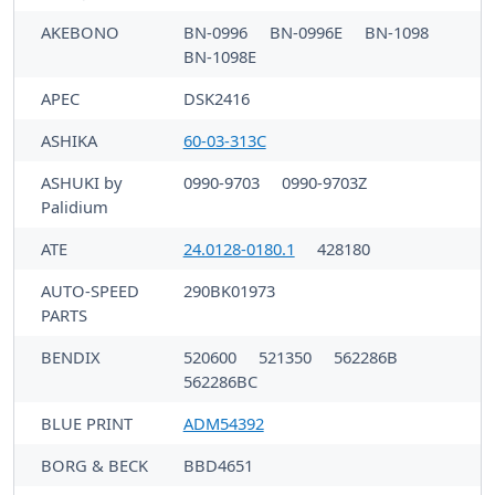
AKEBONO
BN-0996
BN-0996E
BN-1098
BN-1098E
APEC
DSK2416
ASHIKA
60-03-313C
ASHUKI by
0990-9703
0990-9703Z
Palidium
ATE
24.0128-0180.1
428180
AUTO-SPEED
290BK01973
PARTS
BENDIX
520600
521350
562286B
562286BC
BLUE PRINT
ADM54392
BORG & BECK
BBD4651