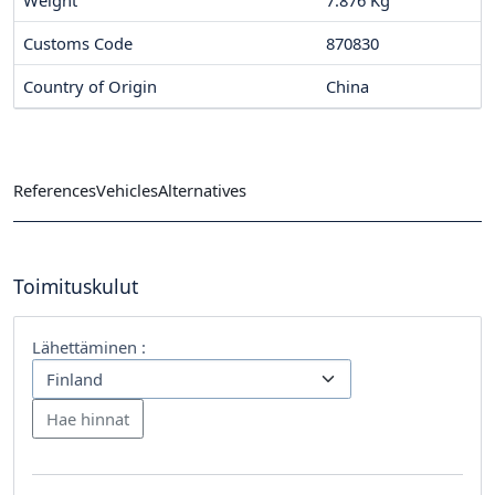
Customs Code
870830
Country of Origin
China
References
Vehicles
Alternatives
Toimituskulut
Lähettäminen :