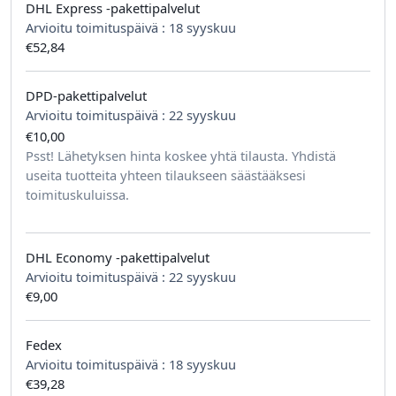
DHL Express -pakettipalvelut
Arvioitu toimituspäivä :
18 syyskuu
€52,84
DPD-pakettipalvelut
Arvioitu toimituspäivä :
22 syyskuu
€10,00
tilausta kohden
Psst! Lähetyksen hinta koskee yhtä tilausta. Yhdistä
useita tuotteita yhteen tilaukseen säästääksesi
toimituskuluissa.
DHL Economy -pakettipalvelut
Arvioitu toimituspäivä :
22 syyskuu
€9,00
Fedex
Arvioitu toimituspäivä :
18 syyskuu
€39,28