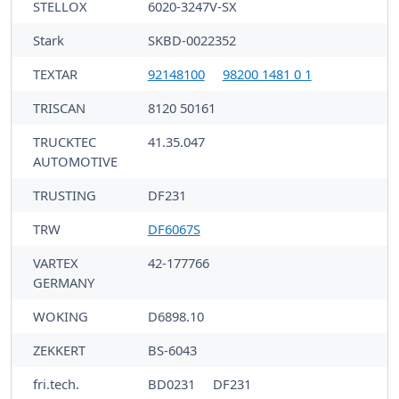
STELLOX
6020-3247V-SX
Stark
SKBD-0022352
TEXTAR
92148100
98200 1481 0 1
TRISCAN
8120 50161
TRUCKTEC
41.35.047
AUTOMOTIVE
TRUSTING
DF231
TRW
DF6067S
VARTEX
42-177766
GERMANY
WOKING
D6898.10
ZEKKERT
BS-6043
fri.tech.
BD0231
DF231