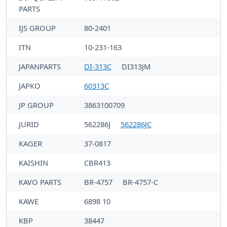
PARTS
IJS GROUP
80-2401
ITN
10-231-163
JAPANPARTS
DI-313C
DI313JM
JAPKO
60313C
JP GROUP
3863100709
JURID
562286J
562286JC
KAGER
37-0817
KAISHIN
CBR413
KAVO PARTS
BR-4757
BR-4757-C
KAWE
6898 10
KBP
38447