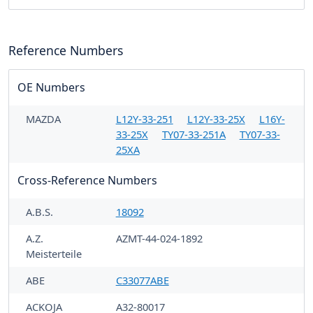
Reference Numbers
OE Numbers
MAZDA
L12Y-33-251
L12Y-33-25X
L16Y-
33-25X
TY07-33-251A
TY07-33-
25XA
Cross-Reference Numbers
A.B.S.
18092
A.Z.
AZMT-44-024-1892
Meisterteile
ABE
C33077ABE
ACKOJA
A32-80017