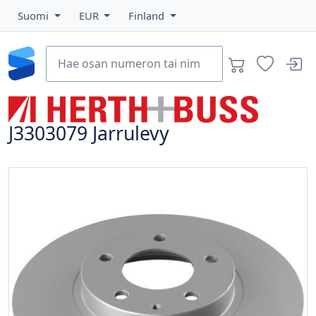
Suomi
EUR
Finland
J3303079
Jarrulevy