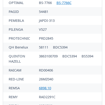
OPTIMAL
BS-7766
BS-7766C
PAGID
54481
PEMEBLA
JAPDI-313
PILENGA
V527
PROTECHNIC
PRD2845
QH Benelux
58111
BDC5394
QUINTON
3863100709
BDC5394
BS5394
HAZELL
RAICAM
RD00406
RED-LINE
26MZ040
REMSA
6898.10
REMY
RAD2291C