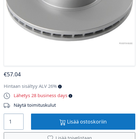
€
57
.04
Hintaan sisältyy ALV 26%
Lähetys 28 business days
Näytä toimituskulut
Lisää ostoskoriin
Lisää toivelistaan