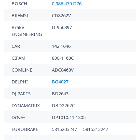
BOSCH
0 986 479 D76
BREMSI
CD8262V
Brake
DI956397
ENGINEERING
CAR
142.1646
CIFAM
800-1163C
COMLINE
ADC0468V
DELPHI
BG4027
DJ PARTS
BD2643
DYNAMATRIX
DBD2262C
Dr!ve+
DP1010.11.1305
EUROBRAKE
5815203247
5815313247