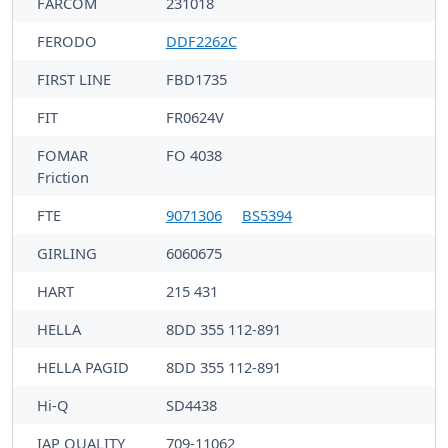
FARCOM
231018
FERODO
DDF2262C
FIRST LINE
FBD1735
FIT
FR0624V
FOMAR
FO 4038
Friction
FTE
9071306
BS5394
GIRLING
6060675
HART
215 431
HELLA
8DD 355 112-891
HELLA PAGID
8DD 355 112-891
Hi-Q
SD4438
IAP QUALITY
709-11062