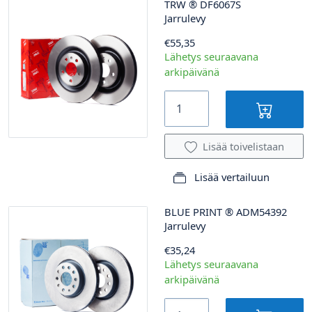
TRW
®
DF6067S
Jarrulevy
€55,35
Lähetys seuraavana
arkipäivänä
Lisää toivelistaan
Lisää vertailuun
BLUE PRINT
®
ADM54392
Jarrulevy
€35,24
Lähetys seuraavana
arkipäivänä