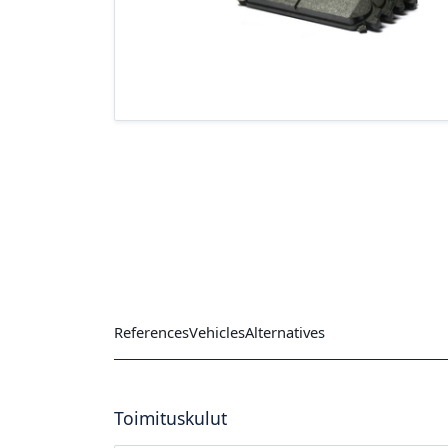
References
Vehicles
Alternatives
Toimituskulut