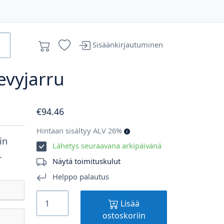
Sisäänkirjautuminen
levyjarru
€
94
.46
Hintaan sisältyy ALV 26%
in
Lähetys seuraavana arkipäivänä
.
Näytä toimituskulut
Helppo palautus
Lisää
ostoskoriin