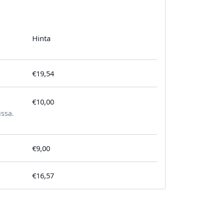
Hinta
€19,54
€10,00
tilausta kohden
issa.
€9,00
€16,57