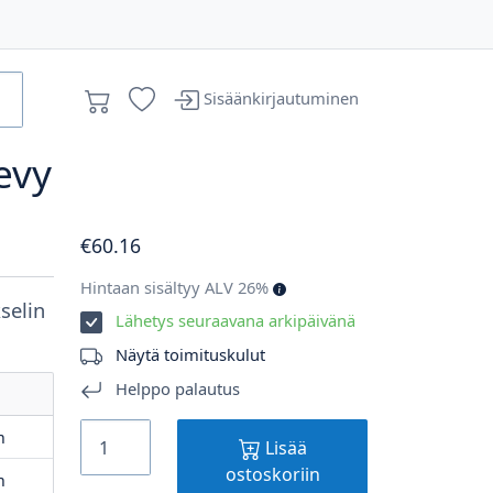
Sisäänkirjautuminen
evy
€
60
.16
Hintaan sisältyy ALV 26%
kselin
Lähetys seuraavana arkipäivänä
Näytä toimituskulut
Helppo palautus
m
Lisää
ostoskoriin
m