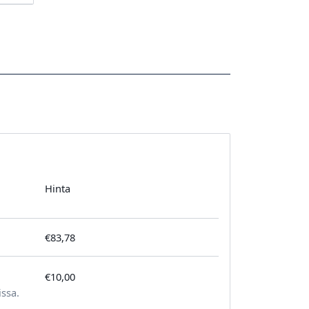
Hinta
€83,78
€10,00
tilausta kohden
issa.