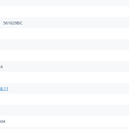
561629BC
24
8.11
04