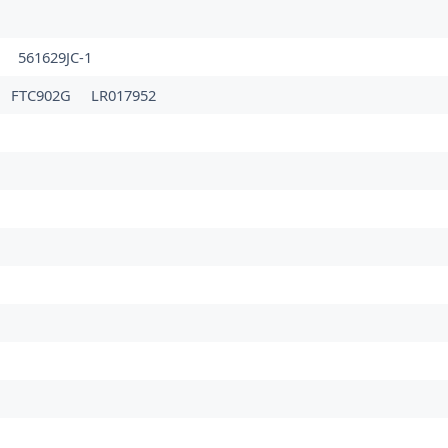
561629JC-1
FTC902G
LR017952