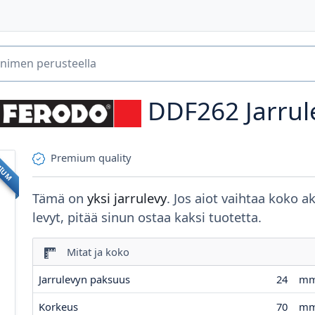
DDF262
Jarrul
Premium quality
MIUM
Tämä on
yksi jarrulevy
. Jos aiot vaihtaa koko a
levyt, pitää sinun ostaa kaksi tuotetta.
Mitat ja koko
Jarrulevyn paksuus
24
m
Korkeus
70
m