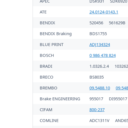
APEC
DSK931
SDK6920
ATE
24.0124-0143.1
BENDIX
520456
561629B
BENDIX Braking
BDS1755
BLUE PRINT
ADJ134324
BOSCH
0 986 478 824
BRADI
1.0326.2.4
10326
BRECO
BS8035
BREMBO
09.5488.10
09.548
Brake ENGINEERING
955017
DI955017
CIFAM
800-237
COMLINE
ADC1311V
AND65