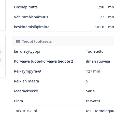
Ulkoläpimitta
298
m
Vähimmäispaksuus
22
m
keskittämisläpimitta
101.6
m
Tiedot tuotteesta
Jarrulevytyyppi
Tuuletettu
Korvaava tuote/korvaava tiedote 2
ilman ruuveja
Reikäympyrä-Ø
127
mm
Reikien määrä
5
Määräyksikkö
Sarja
Pinta
rasvattu
Tarkistuskilpi
R90 Homologat