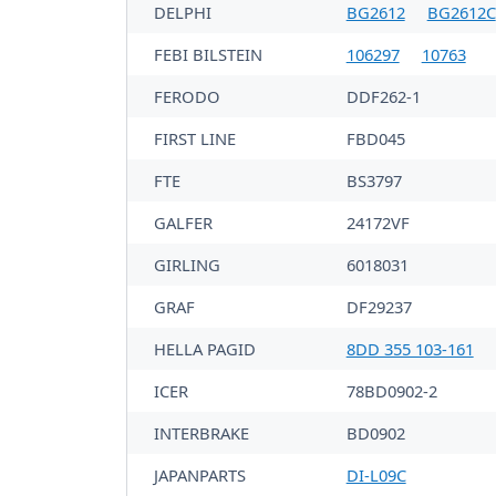
DELPHI
BG2612
BG2612C
FEBI BILSTEIN
106297
10763
FERODO
DDF262-1
FIRST LINE
FBD045
FTE
BS3797
GALFER
24172VF
GIRLING
6018031
GRAF
DF29237
HELLA PAGID
8DD 355 103-161
ICER
78BD0902-2
INTERBRAKE
BD0902
JAPANPARTS
DI-L09C