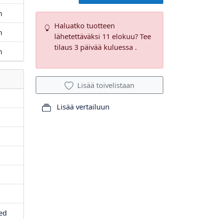
m
Haluatko tuotteen
m
lähetettäväksi 11 elokuu? Tee
tilaus 3 päivää kuluessa .
m
Lisää toivelistaan
Lisää vertailuun
ed