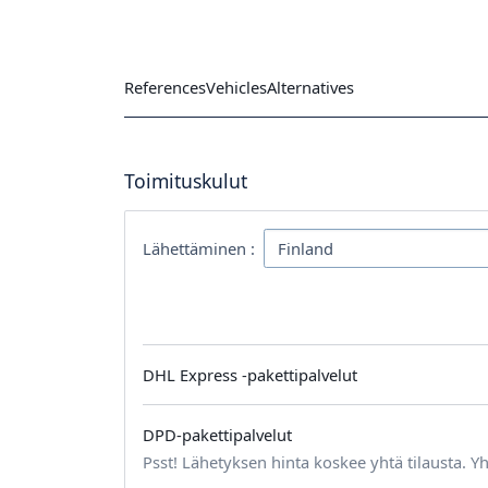
References
Vehicles
Alternatives
Toimituskulut
Lähettäminen :
DHL Express -pakettipalvelut
DPD-pakettipalvelut
Psst! Lähetyksen hinta koskee yhtä tilausta. Yh