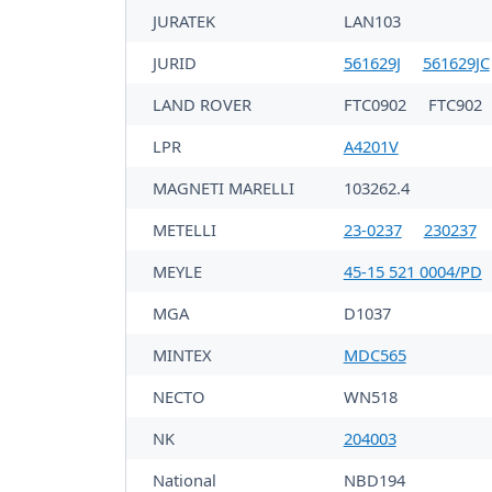
JURATEK
LAN103
JURID
561629J
561629JC
LAND ROVER
FTC0902
FTC902
LPR
A4201V
MAGNETI MARELLI
103262.4
METELLI
23-0237
230237
MEYLE
45-15 521 0004/PD
MGA
D1037
MINTEX
MDC565
NECTO
WN518
NK
204003
National
NBD194