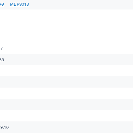
49
MBR9018
7
85
9.10