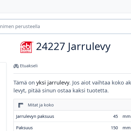
24227
Jarrulevy
Etuakseli
Tämä on
yksi jarrulevy
. Jos aiot vaihtaa koko a
levyt, pitää sinun ostaa kaksi tuotetta.
Mitat ja koko
Jarrulevyn paksuus
45
mm
Paksuus
150
mm