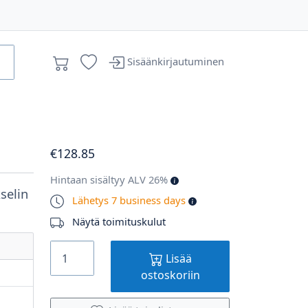
Sisäänkirjautuminen
€
128
.85
Hintaan sisältyy ALV 26%
kselin
Lähetys 7 business days
Näytä toimituskulut
Lisää
ostoskoriin