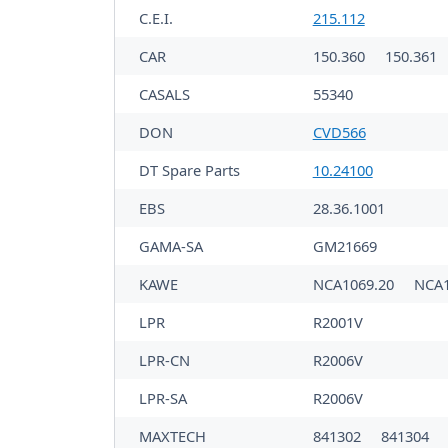
C.E.I.
215.112
CAR
150.360
150.361
CASALS
55340
DON
CVD566
DT Spare Parts
10.24100
EBS
28.36.1001
GAMA-SA
GM21669
KAWE
NCA1069.20
NCA1
LPR
R2001V
LPR-CN
R2006V
LPR-SA
R2006V
MAXTECH
841302
841304