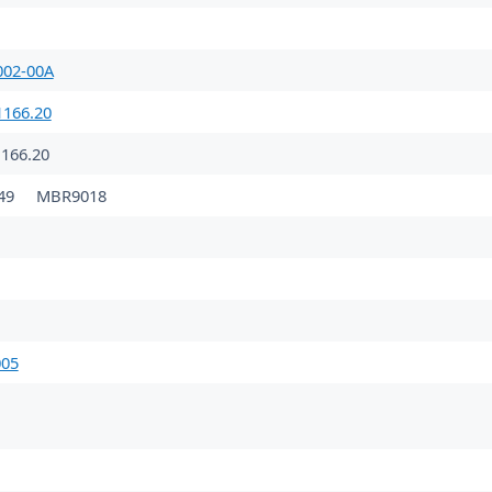
002-00A
166.20
166.20
49
MBR9018
005