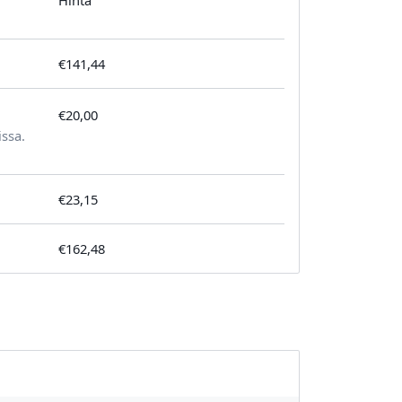
Hinta
€141,44
€20,00
tilausta kohden
issa.
€23,15
€162,48