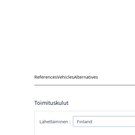
References
Vehicles
Alternatives
Toimituskulut
Lähettäminen :