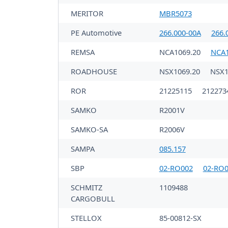
MERITOR
MBR5073
PE Automotive
266.000-00A
266.
REMSA
NCA1069.20
NCA1
ROADHOUSE
NSX1069.20
NSX1
ROR
21225115
212273
SAMKO
R2001V
SAMKO-SA
R2006V
SAMPA
085.157
SBP
02-RO002
02-RO
SCHMITZ
1109488
CARGOBULL
STELLOX
85-00812-SX