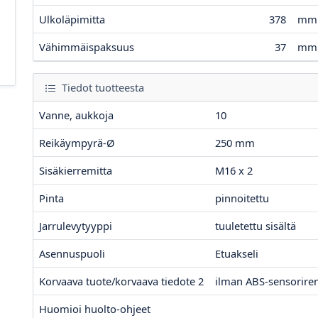
Ulkoläpimitta
378
mm
Vähimmäispaksuus
37
mm
Tiedot tuotteesta
Vanne, aukkoja
10
Reikäympyrä-Ø
250
mm
Sisäkierremitta
M16 x 2
Pinta
pinnoitettu
Jarrulevytyyppi
tuuletettu sisältä
Asennuspuoli
Etuakseli
Korvaava tuote/korvaava tiedote 2
ilman ABS-sensorire
Huomioi huolto-ohjeet