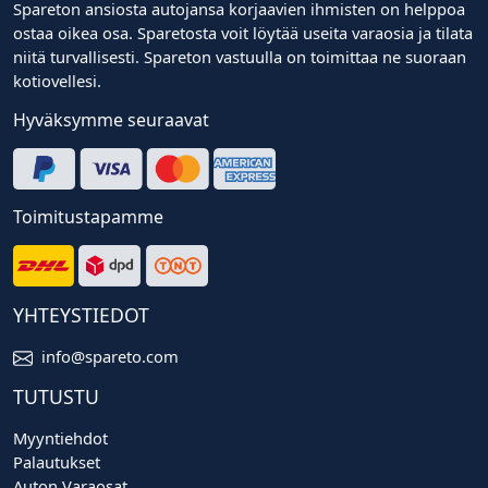
Spareton ansiosta autojansa korjaavien ihmisten on helppoa
ostaa oikea osa. Sparetosta voit löytää useita varaosia ja tilata
niitä turvallisesti. Spareton vastuulla on toimittaa ne suoraan
kotiovellesi.
Hyväksymme seuraavat
Toimitustapamme
YHTEYSTIEDOT
info@spareto.com
TUTUSTU
Myyntiehdot
Palautukset
Auton Varaosat