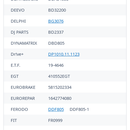
DEEVO
BD32200
DELPHI
BG3076
DJ PARTS
BD2337
DYNAMATRIX
DBD805
Dr!ve+
DP1010.11.1123
E.T.F.
19-4646
EGT
410552EGT
EUROBRAKE
5815202334
EUROREPAR
1642774080
FERODO
DDF805
DDF805-1
FIT
FR0999