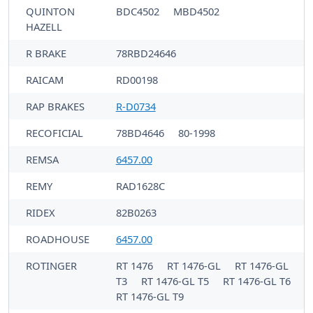
QUINTON
BDC4502
MBD4502
HAZELL
R BRAKE
78RBD24646
RAICAM
RD00198
RAP BRAKES
R-D0734
RECOFICIAL
78BD4646
80-1998
REMSA
6457.00
REMY
RAD1628C
RIDEX
82B0263
ROADHOUSE
6457.00
ROTINGER
RT 1476
RT 1476-GL
RT 1476-GL
T3
RT 1476-GL T5
RT 1476-GL T6
RT 1476-GL T9