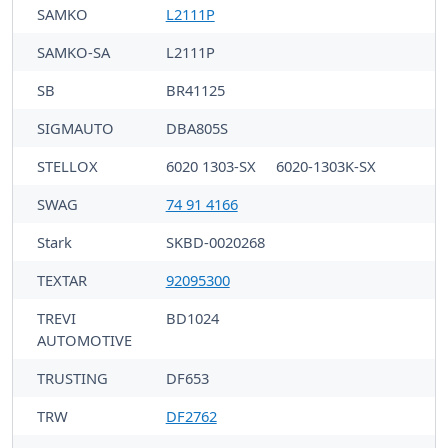
SAMKO
L2111P
SAMKO-SA
L2111P
SB
BR41125
SIGMAUTO
DBA805S
STELLOX
6020 1303-SX
6020-1303K-SX
SWAG
74 91 4166
Stark
SKBD-0020268
TEXTAR
92095300
TREVI
BD1024
AUTOMOTIVE
TRUSTING
DF653
TRW
DF2762