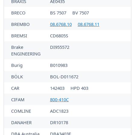
BRAXIS
AE0435
BRECO
BS 7507
BV 7507
BREMBO
08.6768.10
08.6768.11
BREMSI
CD6805S
Brake
DI955572
ENGINEERING
Burig
B010983
BÖLK
BOL-D011672
CAR
142403
HPD 403
CIFAM
800-410C
COMLINE
ADC1823
DANAHER
DR10178
DBA Australia
DBA3403E