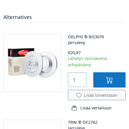
Alternatives
DELPHI
®
BG3076
Jarrulevy
€20,87
Lähetys seuraavana
arkipäivänä
Lisää toivelistaan
Lisää vertailuun
TRW
®
DF2762
Jarrulevy