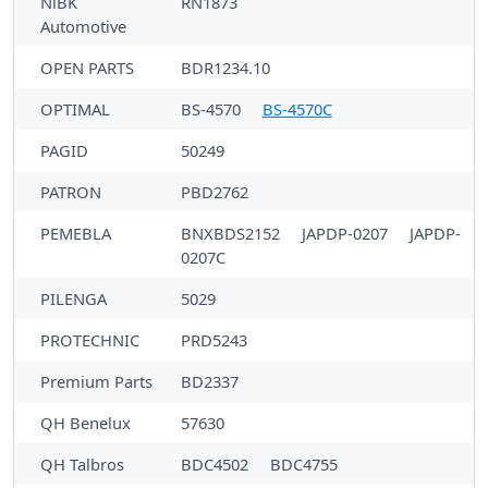
NiBK
RN1873
Automotive
OPEN PARTS
BDR1234.10
OPTIMAL
BS-4570
BS-4570C
PAGID
50249
PATRON
PBD2762
PEMEBLA
BNXBDS2152
JAPDP-0207
JAPDP-
0207C
PILENGA
5029
PROTECHNIC
PRD5243
Premium Parts
BD2337
QH Benelux
57630
QH Talbros
BDC4502
BDC4755