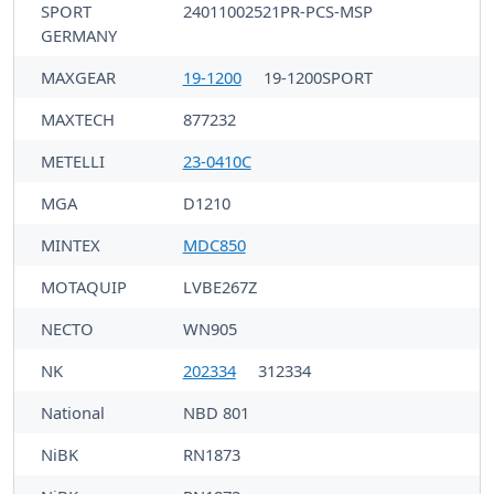
SPORT
24011002521PR-PCS-MSP
GERMANY
MAXGEAR
19-1200
19-1200SPORT
MAXTECH
877232
METELLI
23-0410C
MGA
D1210
MINTEX
MDC850
MOTAQUIP
LVBE267Z
NECTO
WN905
NK
202334
312334
National
NBD 801
NiBK
RN1873