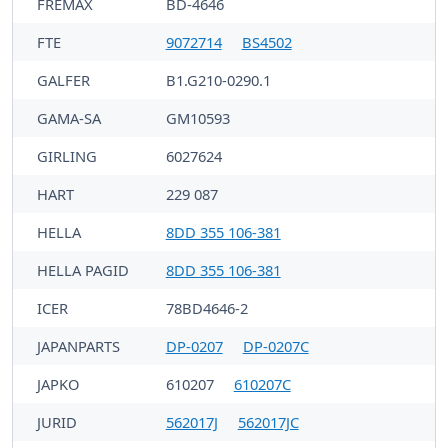
FREMAX
BD-4646
FTE
9072714
BS4502
GALFER
B1.G210-0290.1
GAMA-SA
GM10593
GIRLING
6027624
HART
229 087
HELLA
8DD 355 106-381
HELLA PAGID
8DD 355 106-381
ICER
78BD4646-2
JAPANPARTS
DP-0207
DP-0207C
JAPKO
610207
610207C
JURID
562017J
562017JC