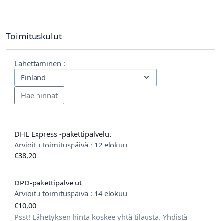
Toimituskulut
Lähettäminen :
DHL Express -pakettipalvelut
Arvioitu toimituspäivä :
12 elokuu
€38,20
DPD-pakettipalvelut
Arvioitu toimituspäivä :
14 elokuu
€10,00
tilausta kohden
Psst! Lähetyksen hinta koskee yhtä tilausta. Yhdistä