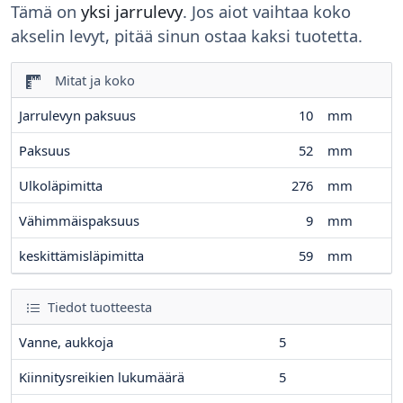
Tämä on
yksi jarrulevy
. Jos aiot vaihtaa koko
akselin levyt, pitää sinun ostaa kaksi tuotetta.
Mitat ja koko
Jarrulevyn paksuus
10
mm
Paksuus
52
mm
Ulkoläpimitta
276
mm
Vähimmäispaksuus
9
mm
keskittämisläpimitta
59
mm
Tiedot tuotteesta
Vanne, aukkoja
5
Kiinnitysreikien lukumäärä
5