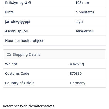
Reikäympyrä-Ø
108
mm
Pinta
pinnoitettu
Jarrulevytyyppi
täysi
Asennuspuoli
Taka-akseli
Huomioi huolto-ohjeet
Shipping Details
Weight
4.426 Kg
Customs Code
870830
Country of Origin
Germany
References
Vehicles
Alternatives