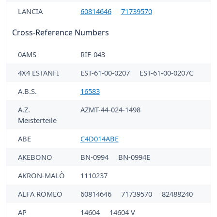
LANCIA
60814646
71739570
Cross-Reference Numbers
0AMS
RIF-043
4X4 ESTANFI
EST-61-00-0207
EST-61-00-0207C
A.B.S.
16583
A.Z.
AZMT-44-024-1498
Meisterteile
ABE
C4D014ABE
AKEBONO
BN-0994
BN-0994E
AKRON-MALÒ
1110237
ALFA ROMEO
60814646
71739570
82488240
AP
14604
14604 V