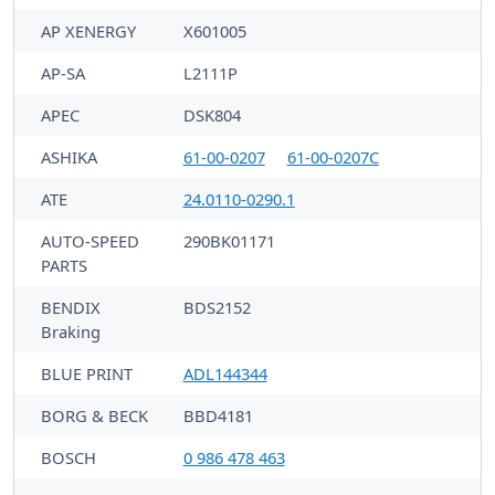
AP XENERGY
X601005
AP-SA
L2111P
APEC
DSK804
ASHIKA
61-00-0207
61-00-0207C
ATE
24.0110-0290.1
AUTO-SPEED
290BK01171
PARTS
BENDIX
BDS2152
Braking
BLUE PRINT
ADL144344
BORG & BECK
BBD4181
BOSCH
0 986 478 463