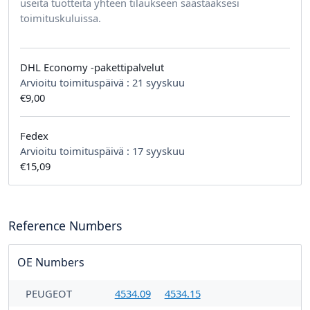
useita tuotteita yhteen tilaukseen säästääksesi
toimituskuluissa.
DHL Economy -pakettipalvelut
Arvioitu toimituspäivä :
21 syyskuu
€9,00
Fedex
Arvioitu toimituspäivä :
17 syyskuu
€15,09
Reference Numbers
OE Numbers
PEUGEOT
4534.09
4534.15