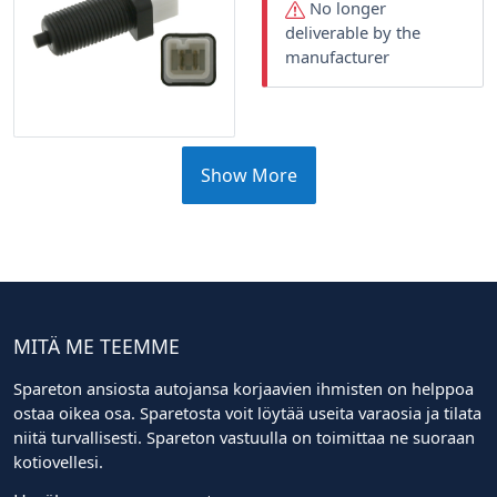
No longer
deliverable by the
manufacturer
Show More
MITÄ ME TEEMME
Spareton ansiosta autojansa korjaavien ihmisten on helppoa
ostaa oikea osa. Sparetosta voit löytää useita varaosia ja tilata
niitä turvallisesti. Spareton vastuulla on toimittaa ne suoraan
kotiovellesi.