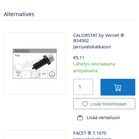
Alternatives
CALORSTAT by Vernet
®
BS4502
Jarruvalokatkaisin
€5,11
Lähetys seuraavana
arkipäivänä
Lisää toivelistaan
Lisää vertailuun
FACET
®
7.1070
Jarruvalokatkaisin