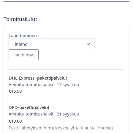
Toimituskulut
Lähettäminen :
DHL Express -pakettipalvelut
Arvioitu toimituspäivä :
17 syyskuu
€16,98
DPD-pakettipalvelut
Arvioitu toimituspäivä :
21 syyskuu
€10,00
tilausta kohden
Psst! Lähetyksen hinta koskee yhtä tilausta. Yhdistä