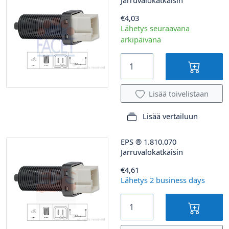
€4,03
Lähetys seuraavana
arkipäivänä
Lisää toivelistaan
Lisää vertailuun
EPS
®
1.810.070
Jarruvalokatkaisin
€4,61
Lähetys 2 business days