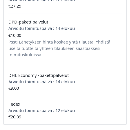
€27,25
DPD-pakettipalvelut
Arvioitu toimituspäivä :
14 elokuu
€10,00
tilausta kohden
Psst! Lähetyksen hinta koskee yhtä tilausta. Yhdistä
useita tuotteita yhteen tilaukseen säästääksesi
toimituskuluissa.
DHL Economy -pakettipalvelut
Arvioitu toimituspäivä :
14 elokuu
€9,00
Fedex
Arvioitu toimituspäivä :
12 elokuu
€20,99