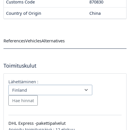
Customs Code
870830
Country of Origin
China
References
Vehicles
Alternatives
Toimituskulut
Lähettäminen :
DHL Express -pakettipalvelut
Arvioitu toimituspäivä :
12 elokuu