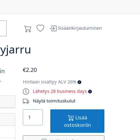
Sisäänkirjautuminen
vyjarru
€
2
.20
in
.
Hintaan sisältyy ALV 26%
Lähetys 28 business days
Näytä toimituskulut
Lisää
ostoskoriin