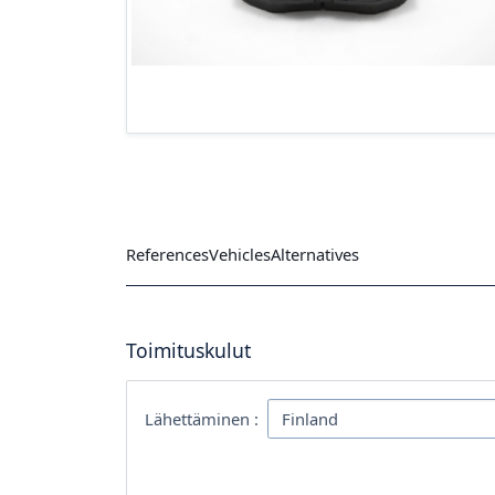
References
Vehicles
Alternatives
Toimituskulut
Lähettäminen :