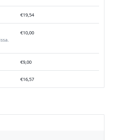
€19,54
€10,00
tilausta kohden
issa.
€9,00
€16,57