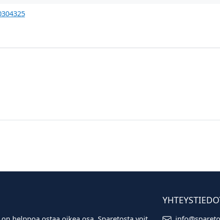
0304325
YHTEYSTIEDO
 on helppoa ostaa oikea osa. Sparetosta voit
info@sparet