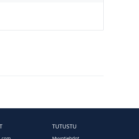
T
TUTUSTU
o.com
Myyntiehdot