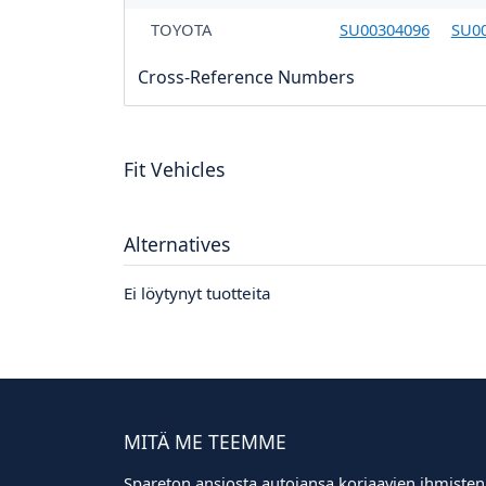
TOYOTA
SU00304096
SU0
Cross-Reference Numbers
Fit Vehicles
Alternatives
Ei löytynyt tuotteita
MITÄ ME TEEMME
Spareton ansiosta autojansa korjaavien ihmisten