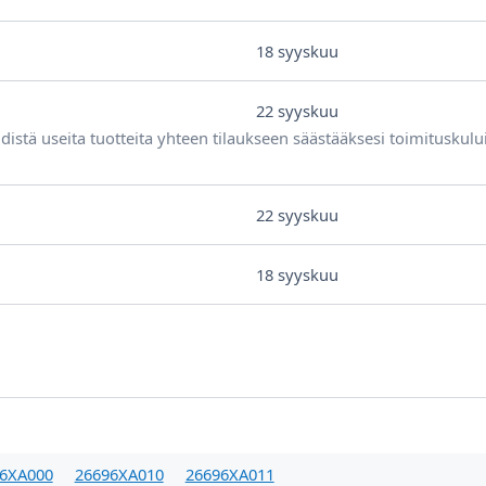
18 syyskuu
22 syyskuu
distä useita tuotteita yhteen tilaukseen säästääksesi toimituskulu
22 syyskuu
18 syyskuu
6XA000
26696XA010
26696XA011