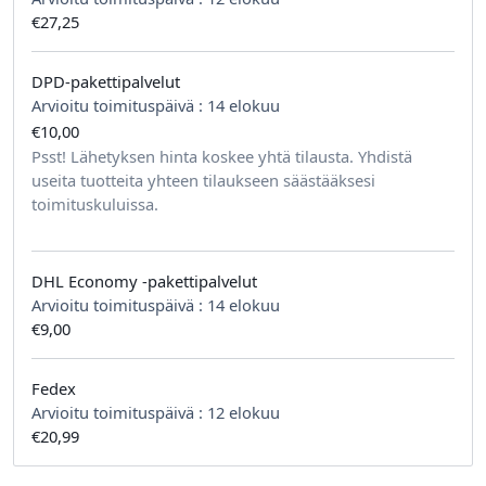
€27,25
DPD-pakettipalvelut
Arvioitu toimituspäivä :
14 elokuu
€10,00
tilausta kohden
Psst! Lähetyksen hinta koskee yhtä tilausta. Yhdistä
useita tuotteita yhteen tilaukseen säästääksesi
toimituskuluissa.
DHL Economy -pakettipalvelut
Arvioitu toimituspäivä :
14 elokuu
€9,00
Fedex
Arvioitu toimituspäivä :
12 elokuu
€20,99