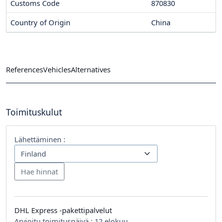
Customs Code
870830
Country of Origin
China
References
Vehicles
Alternatives
Toimituskulut
Lähettäminen :
DHL Express -pakettipalvelut
Arvioitu toimituspäivä :
12 elokuu