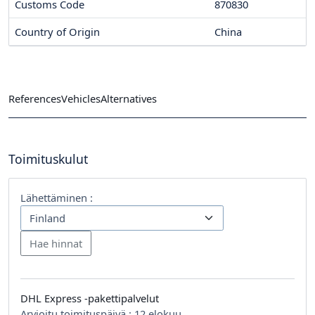
Customs Code
870830
Country of Origin
China
References
Vehicles
Alternatives
Toimituskulut
Lähettäminen :
DHL Express -pakettipalvelut
Arvioitu toimituspäivä :
12 elokuu