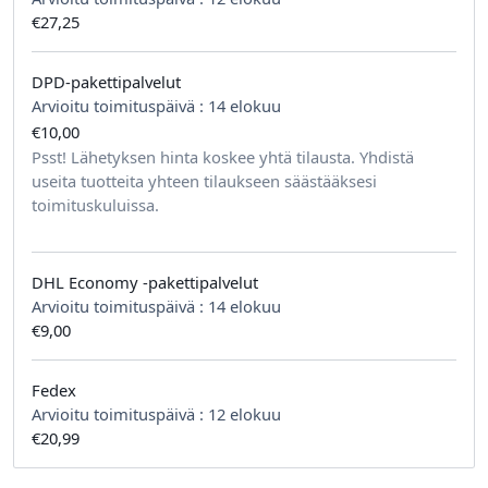
€27,25
DPD-pakettipalvelut
Arvioitu toimituspäivä :
14 elokuu
€10,00
tilausta kohden
Psst! Lähetyksen hinta koskee yhtä tilausta. Yhdistä
useita tuotteita yhteen tilaukseen säästääksesi
toimituskuluissa.
DHL Economy -pakettipalvelut
Arvioitu toimituspäivä :
14 elokuu
€9,00
Fedex
Arvioitu toimituspäivä :
12 elokuu
€20,99