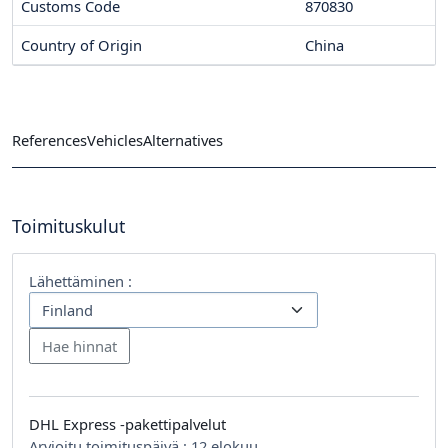
Customs Code
870830
Country of Origin
China
References
Vehicles
Alternatives
Toimituskulut
Lähettäminen :
DHL Express -pakettipalvelut
Arvioitu toimituspäivä :
12 elokuu