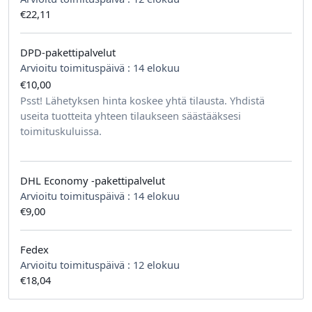
€22,11
DPD-pakettipalvelut
Arvioitu toimituspäivä :
14 elokuu
€10,00
tilausta kohden
Psst! Lähetyksen hinta koskee yhtä tilausta. Yhdistä
useita tuotteita yhteen tilaukseen säästääksesi
toimituskuluissa.
DHL Economy -pakettipalvelut
Arvioitu toimituspäivä :
14 elokuu
€9,00
Fedex
Arvioitu toimituspäivä :
12 elokuu
€18,04