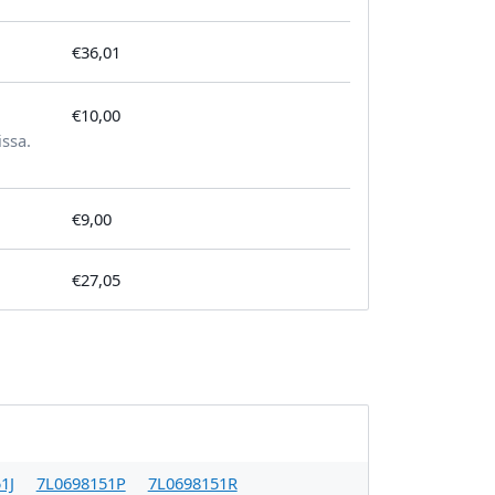
€36,01
€10,00
tilausta kohden
issa.
€9,00
€27,05
1J
7L0698151P
7L0698151R