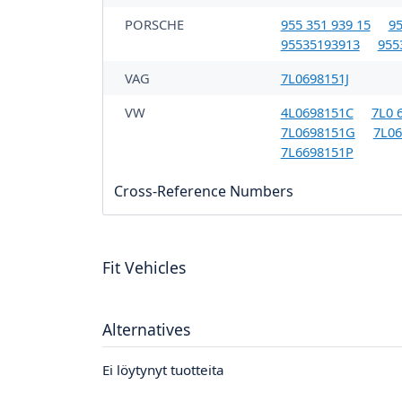
PORSCHE
955 351 939 15
95
95535193913
955
VAG
7L0698151J
VW
4L0698151C
7L0 
7L0698151G
7L06
7L6698151P
Cross-Reference Numbers
Fit Vehicles
Alternatives
Ei löytynyt tuotteita