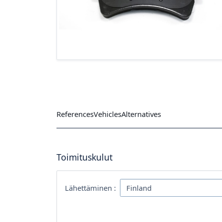
References
Vehicles
Alternatives
Toimituskulut
Lähettäminen :