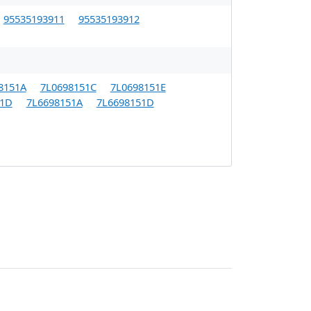
95535193911
95535193912
8151A
7L0698151C
7L0698151E
51D
7L6698151A
7L6698151D