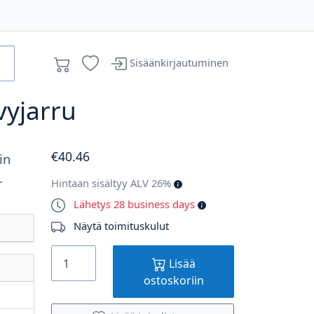
Sisäänkirjautuminen
vyjarru
€
40
.46
in
.
Hintaan sisältyy ALV 26%
Lähetys 28 business days
Näytä toimituskulut
Lisää
ostoskoriin