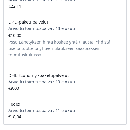
€22,11
DPD-pakettipalvelut
Arvioitu toimituspäivä :
13 elokuu
€10,00
tilausta kohden
Psst! Lähetyksen hinta koskee yhtä tilausta. Yhdistä
useita tuotteita yhteen tilaukseen säästääksesi
toimituskuluissa.
DHL Economy -pakettipalvelut
Arvioitu toimituspäivä :
13 elokuu
€9,00
Fedex
Arvioitu toimituspäivä :
11 elokuu
€18,04