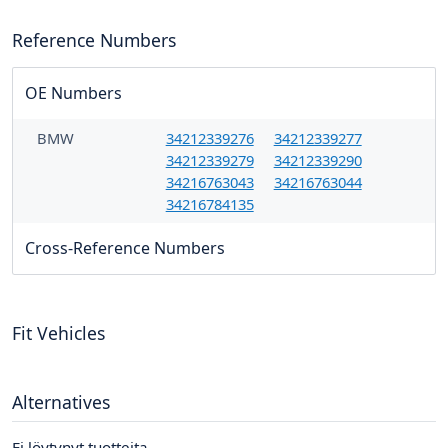
Reference Numbers
OE Numbers
BMW
34212339276
34212339277
34212339279
34212339290
34216763043
34216763044
34216784135
Cross-Reference Numbers
Fit Vehicles
Alternatives
Ei löytynyt tuotteita