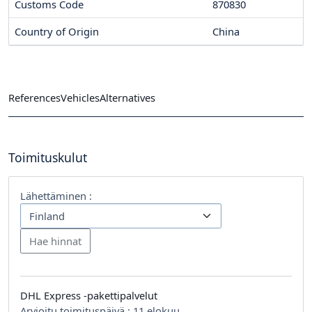
Customs Code
870830
Country of Origin
China
References
Vehicles
Alternatives
Toimituskulut
Lähettäminen :
DHL Express -pakettipalvelut
Arvioitu toimituspäivä :
11 elokuu