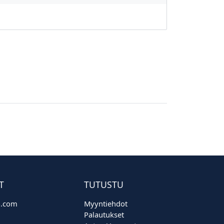
T
TUTUSTU
o.com
Myyntiehdot
Palautukset