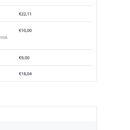
€22,11
€10,00
tilausta kohden
issa.
€9,00
€18,04