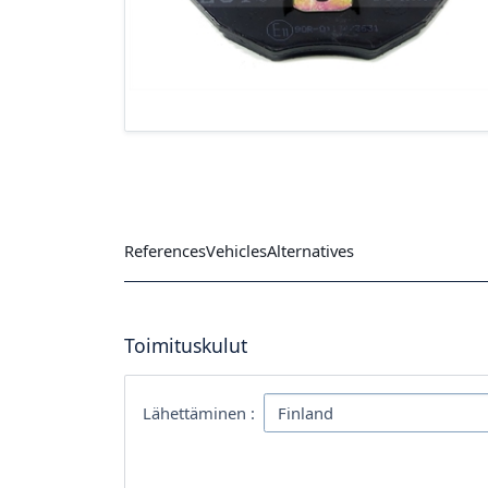
References
Vehicles
Alternatives
Toimituskulut
Lähettäminen :