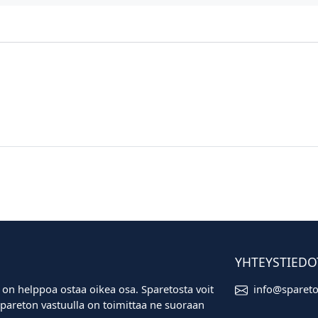
YHTEYSTIEDO
 on helppoa ostaa oikea osa. Sparetosta voit
info@sparet
i. Spareton vastuulla on toimittaa ne suoraan