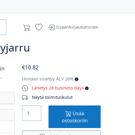
Sisäänkirjautuminen
vyjarru
€
10
.82
in
.
Hintaan sisältyy ALV 26%
Lähetys 28 business days
Näytä toimituskulut
Lisää
ostoskoriin