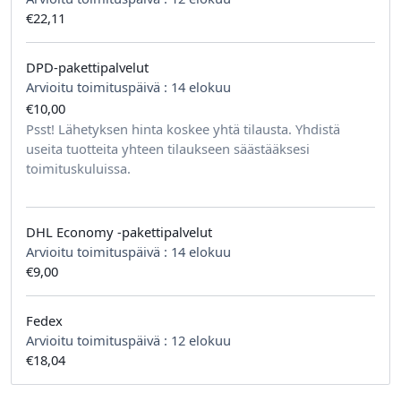
€22,11
DPD-pakettipalvelut
Arvioitu toimituspäivä :
14 elokuu
€10,00
tilausta kohden
Psst! Lähetyksen hinta koskee yhtä tilausta. Yhdistä
useita tuotteita yhteen tilaukseen säästääksesi
toimituskuluissa.
DHL Economy -pakettipalvelut
Arvioitu toimituspäivä :
14 elokuu
€9,00
Fedex
Arvioitu toimituspäivä :
12 elokuu
€18,04