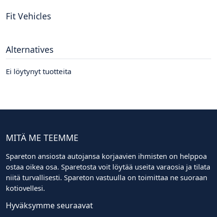
Fit Vehicles
Alternatives
Ei löytynyt tuotteita
MITÄ ME TEEMME
Spareton ansiosta autojansa korjaavien ihmisten on helppoa
ostaa oikea osa. Sparetosta voit löytää useita varaosia ja tilata
niitä turvallisesti. Spareton vastuulla on toimittaa ne suoraan
kotiovellesi.
Hyväksymme seuraavat