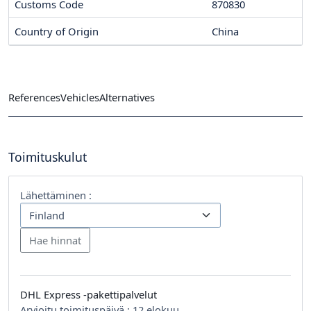
Customs Code
870830
Country of Origin
China
References
Vehicles
Alternatives
Toimituskulut
Lähettäminen :
DHL Express -pakettipalvelut
Arvioitu toimituspäivä :
12 elokuu