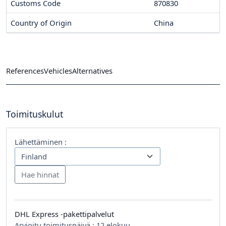
Customs Code
870830
Country of Origin
China
References
Vehicles
Alternatives
Toimituskulut
Lähettäminen :
DHL Express -pakettipalvelut
Arvioitu toimituspäivä :
12 elokuu