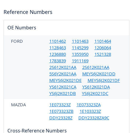
Reference Numbers
OE Numbers
FORD
1101462
1101463
1101464
1128463
1145299
1206064
1236880
1355950
1521328
1783839
1911169
2S612K021AA
2S612K021AA
5S6Y2K021AA
MEYS6J2K021DD
MEYS6J2K021DE
MEYS6J2K021DF
YS612K021CA
YS612K021DA
YS6J2K021DB
YS6J2K021DC
MAZDA
1E073323Z
1E073323ZA
1E073323ZB
1E103323Z
DDY23328Z
DDY23328ZA9C
Cross-Reference Numbers