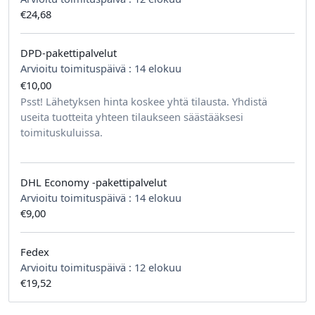
€24,68
DPD-pakettipalvelut
Arvioitu toimituspäivä :
14 elokuu
€10,00
tilausta kohden
Psst! Lähetyksen hinta koskee yhtä tilausta. Yhdistä
useita tuotteita yhteen tilaukseen säästääksesi
toimituskuluissa.
DHL Economy -pakettipalvelut
Arvioitu toimituspäivä :
14 elokuu
€9,00
Fedex
Arvioitu toimituspäivä :
12 elokuu
€19,52