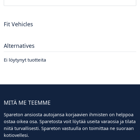
Fit Vehicles
Alternatives
Ei löytynyt tuotteita
MITÄ ME TEEMME
Spareton ansiosta autojansa korjaavien ihmisten on helppoa
ostaa oikea osa. Sparetosta voit löytää useita varaosia ja tilata
niitä turvallisesti. Spareton vastuulla on toimittaa ne suoraan
kotiovellesi.