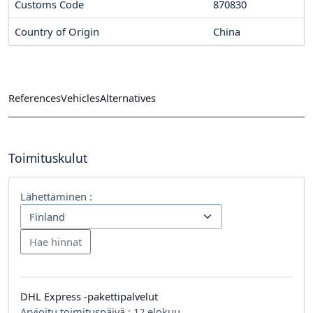
Customs Code
870830
Country of Origin
China
References
Vehicles
Alternatives
Toimituskulut
Lähettäminen :
DHL Express -pakettipalvelut
Arvioitu toimituspäivä :
12 elokuu