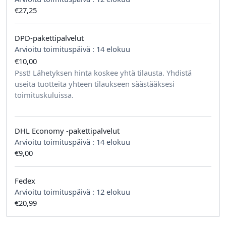
€27,25
DPD-pakettipalvelut
Arvioitu toimituspäivä :
14 elokuu
€10,00
tilausta kohden
Psst! Lähetyksen hinta koskee yhtä tilausta. Yhdistä
useita tuotteita yhteen tilaukseen säästääksesi
toimituskuluissa.
DHL Economy -pakettipalvelut
Arvioitu toimituspäivä :
14 elokuu
€9,00
Fedex
Arvioitu toimituspäivä :
12 elokuu
€20,99