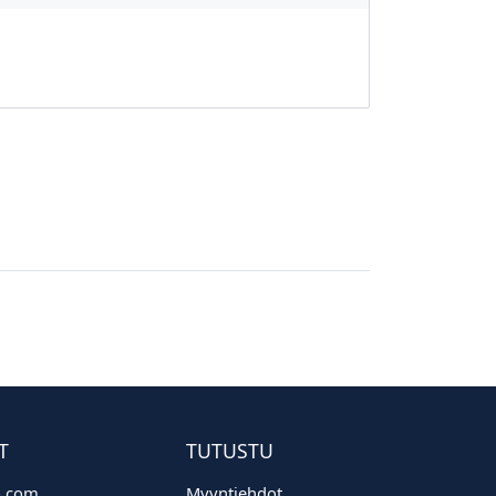
T
TUTUSTU
o.com
Myyntiehdot