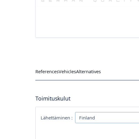
References
Vehicles
Alternatives
Toimituskulut
Lähettäminen :