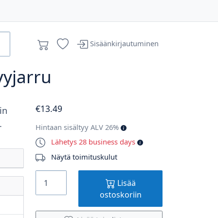
Sisäänkirjautuminen
vyjarru
€
13
.49
in
.
Hintaan sisältyy ALV 26%
Lähetys 28 business days
Näytä toimituskulut
Lisää
ostoskoriin