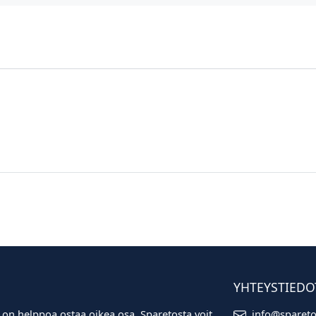
YHTEYSTIEDO
 on helppoa ostaa oikea osa. Sparetosta voit
info@sparet