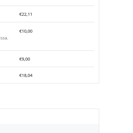
€22,11
€10,00
tilausta kohden
issa.
€9,00
€18,04