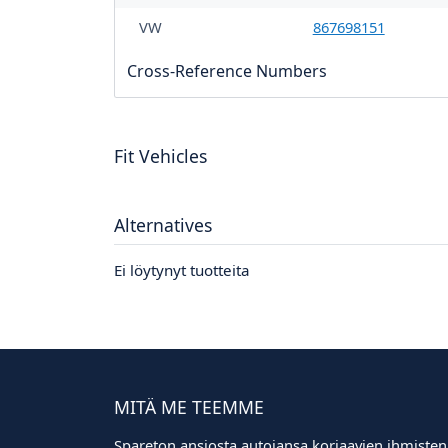
VW
867698151
Cross-Reference Numbers
Fit Vehicles
Alternatives
Ei löytynyt tuotteita
MITÄ ME TEEMME
Spareton ansiosta autojansa korjaavien ihmisten