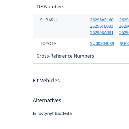
OE Numbers
SUBARU
26296AE160
2629
26296FE083
2629
26296SA031
2629
TOYOTA
SU00304089
SU0
Cross-Reference Numbers
Fit Vehicles
Alternatives
Ei löytynyt tuotteita