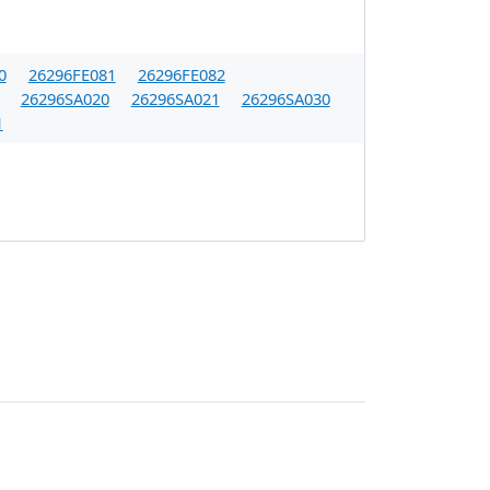
0
26296FE081
26296FE082
26296SA020
26296SA021
26296SA030
1