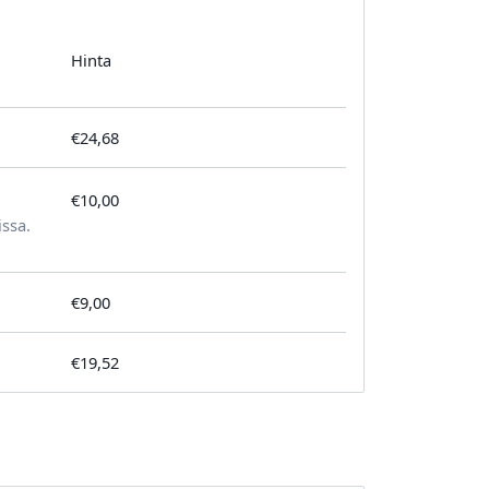
Hinta
€24,68
€10,00
tilausta kohden
issa.
€9,00
€19,52