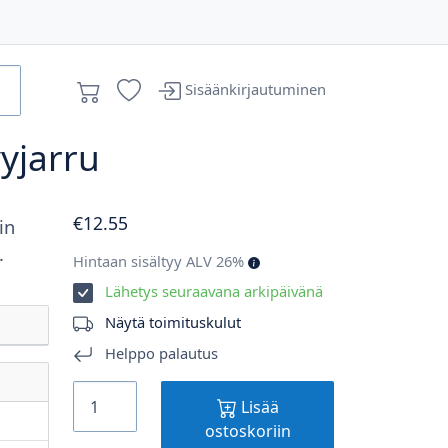
Sisäänkirjautuminen
vyjarru
€
12
.55
in
.
Hintaan sisältyy ALV 26%
Lähetys seuraavana arkipäivänä
Näytä toimituskulut
Helppo palautus
Lisää
ostoskoriin