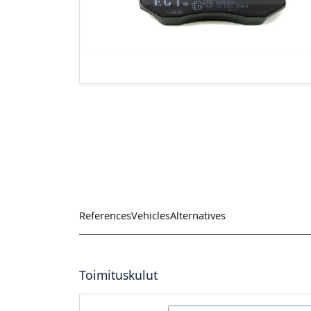
References
Vehicles
Alternatives
Toimituskulut