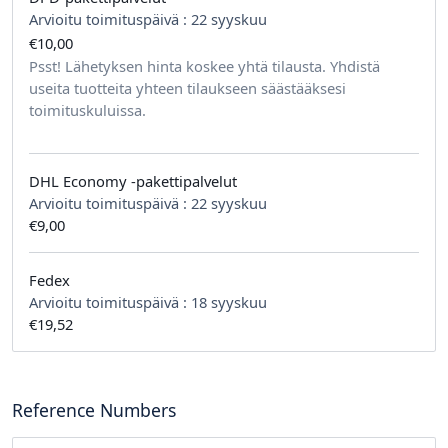
Arvioitu toimituspäivä :
22 syyskuu
€10,00
tilausta kohden
Psst! Lähetyksen hinta koskee yhtä tilausta. Yhdistä
useita tuotteita yhteen tilaukseen säästääksesi
toimituskuluissa.
DHL Economy -pakettipalvelut
Arvioitu toimituspäivä :
22 syyskuu
€9,00
Fedex
Arvioitu toimituspäivä :
18 syyskuu
€19,52
Reference Numbers