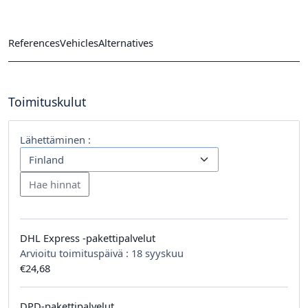
References
Vehicles
Alternatives
Toimituskulut
Lähettäminen :
DHL Express -pakettipalvelut
Arvioitu toimituspäivä :
18 syyskuu
€24,68
DPD-pakettipalvelut