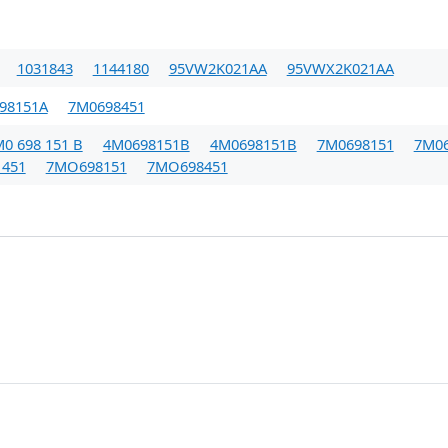
1031843
1144180
95VW2K021AA
95VWX2K021AA
98151A
7M0698451
0 698 151 B
4M0698151B
4M0698151B
7M0698151
7M0
 451
7MO698151
7MO698451