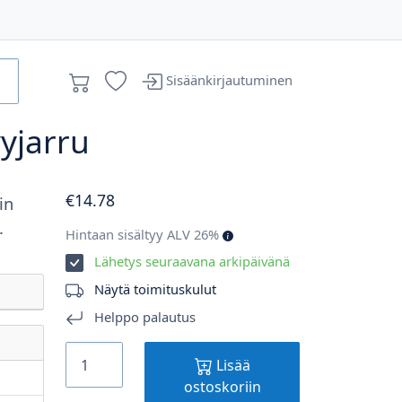
Sisäänkirjautuminen
vyjarru
€
14
.78
in
.
Hintaan sisältyy ALV 26%
Lähetys seuraavana arkipäivänä
Näytä toimituskulut
Helppo palautus
Lisää
ostoskoriin