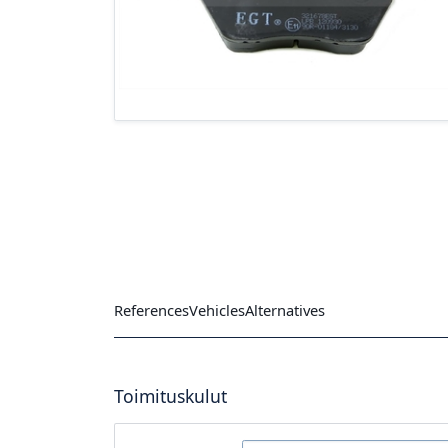
References
Vehicles
Alternatives
Toimituskulut