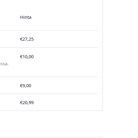
Hinta
€27,25
€10,00
tilausta kohden
issa.
€9,00
€20,99