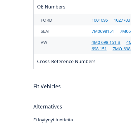
OE Numbers
FORD
1001095
1027703
SEAT
7M0698151
7M06
VW
4M0 698 151 B
4M
698 151
7MO 698
Cross-Reference Numbers
Fit Vehicles
Alternatives
Ei löytynyt tuotteita