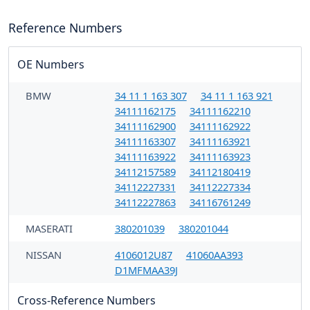
Reference Numbers
OE Numbers
BMW
34 11 1 163 307
34 11 1 163 921
34111162175
34111162210
34111162900
34111162922
34111163307
34111163921
34111163922
34111163923
34112157589
34112180419
34112227331
34112227334
34112227863
34116761249
MASERATI
380201039
380201044
NISSAN
4106012U87
41060AA393
D1MFMAA39J
Cross-Reference Numbers