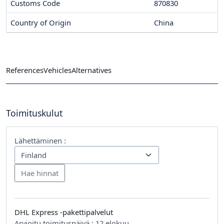
Customs Code
870830
Country of Origin
China
References
Vehicles
Alternatives
Toimituskulut
Lähettäminen :
DHL Express -pakettipalvelut
Arvioitu toimituspäivä :
12 elokuu