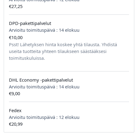
€27,25
DPD-pakettipalvelut
Arvioitu toimituspäivä :
14 elokuu
€10,00
tilausta kohden
Psst! Lähetyksen hinta koskee yhtä tilausta. Yhdistä
useita tuotteita yhteen tilaukseen säästääksesi
toimituskuluissa.
DHL Economy -pakettipalvelut
Arvioitu toimituspäivä :
14 elokuu
€9,00
Fedex
Arvioitu toimituspäivä :
12 elokuu
€20,99