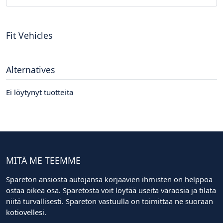
Fit Vehicles
Alternatives
Ei löytynyt tuotteita
MITÄ ME TEEMME
Spareton ansiosta autojansa korjaavien ihmisten on helppoa
ostaa oikea osa. Sparetosta voit löytää useita varaosia ja tilata
niitä turvallisesti. Spareton vastuulla on toimittaa ne suoraan
kotiovellesi.