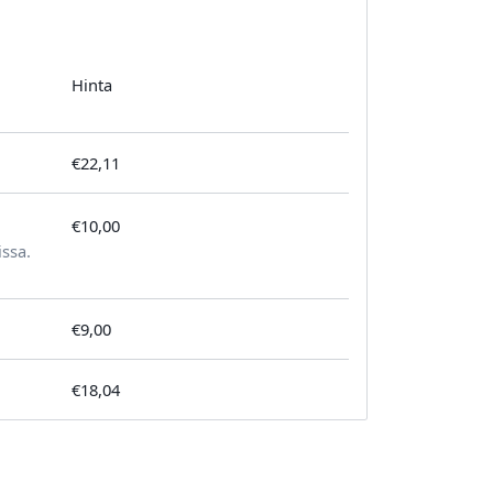
Hinta
€22,11
€10,00
tilausta kohden
issa.
€9,00
€18,04