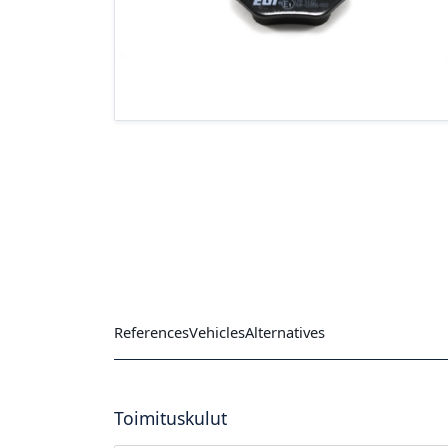
References
Vehicles
Alternatives
Toimituskulut