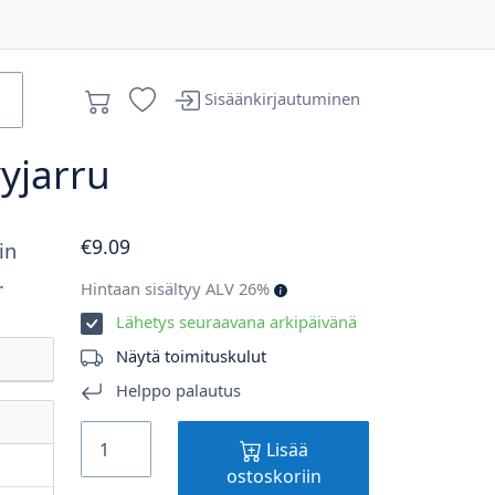
Sisäänkirjautuminen
vyjarru
€
9
.09
in
.
Hintaan sisältyy ALV 26%
Lähetys seuraavana arkipäivänä
Näytä toimituskulut
Helppo palautus
Lisää
ostoskoriin