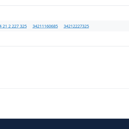
4 21 2 227 325
34211160685
34212227325