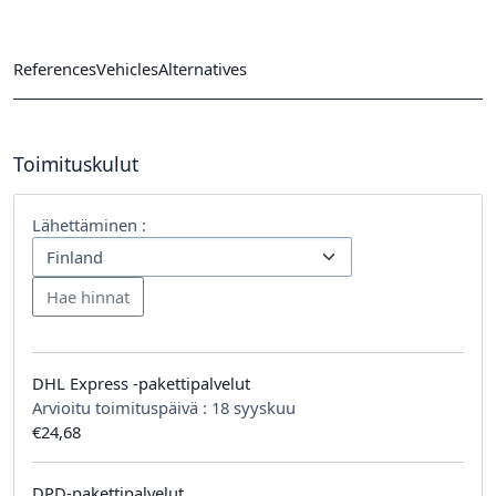
References
Vehicles
Alternatives
Toimituskulut
Lähettäminen :
DHL Express -pakettipalvelut
Arvioitu toimituspäivä :
18 syyskuu
€24,68
DPD-pakettipalvelut