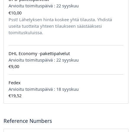
Arvioitu toimituspäivä :
22 syyskuu
€10,00
tilausta kohden
Psst! Lähetyksen hinta koskee yhtä tilausta. Yhdistä
useita tuotteita yhteen tilaukseen säästääksesi
toimituskuluissa.
DHL Economy -pakettipalvelut
Arvioitu toimituspäivä :
22 syyskuu
€9,00
Fedex
Arvioitu toimituspäivä :
18 syyskuu
€19,52
Reference Numbers