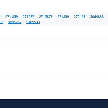
8
271 859
271587
2715878
271859
272463
3064838
93
9485267
9485593