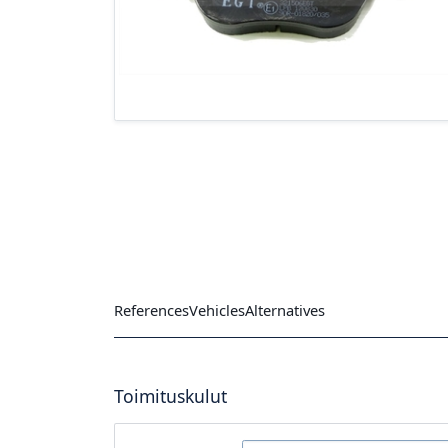
References
Vehicles
Alternatives
Toimituskulut