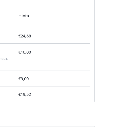
Hinta
€24,68
€10,00
tilausta kohden
issa.
€9,00
€19,52