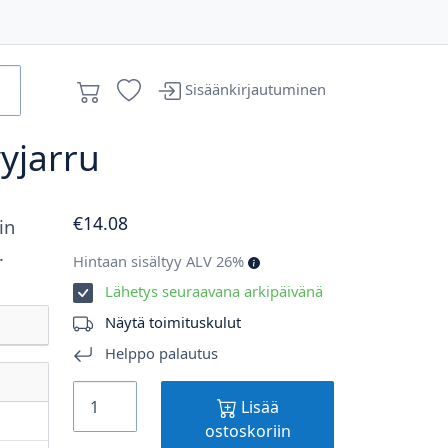
Sisäänkirjautuminen
vyjarru
€
14
.08
in
.
Hintaan sisältyy ALV 26%
Lähetys seuraavana arkipäivänä
Näytä toimituskulut
Helppo palautus
Lisää
ostoskoriin