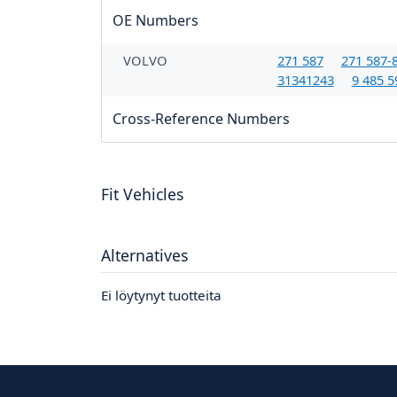
OE Numbers
VOLVO
271 587
271 587-
31341243
9 485 5
Cross-Reference Numbers
Fit Vehicles
Alternatives
Ei löytynyt tuotteita