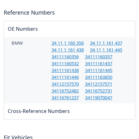
Reference Numbers
OE Numbers
BMW
34 11 1 160 356
34 11 1 161 437
34 11 1 161 438
34 11 1 161 445
34111160356
34111160357
34111160532
34111161437
34111161438
34111161445
34111161446
34111163850
34112157570
34112157571
34116752482
34116752731
34116761237
34119070047
Cross-Reference Numbers
Fit Vehicles