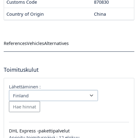
Customs Code
870830
Country of Origin
China
References
Vehicles
Alternatives
Toimituskulut
Lähettäminen :
DHL Express -pakettipalvelut
Arvioitu toimituspäivä :
12 elokuu