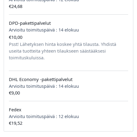
€24,68
DPD-pakettipalvelut
Arvioitu toimituspäivä :
14 elokuu
€10,00
tilausta kohden
Psst! Lähetyksen hinta koskee yhtä tilausta. Yhdistä
useita tuotteita yhteen tilaukseen säästääksesi
toimituskuluissa.
DHL Economy -pakettipalvelut
Arvioitu toimituspäivä :
14 elokuu
€9,00
Fedex
Arvioitu toimituspäivä :
12 elokuu
€19,52