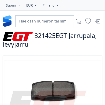
Suomi
EUR
Finland
321425EGT
Jarrupala,
levyjarru