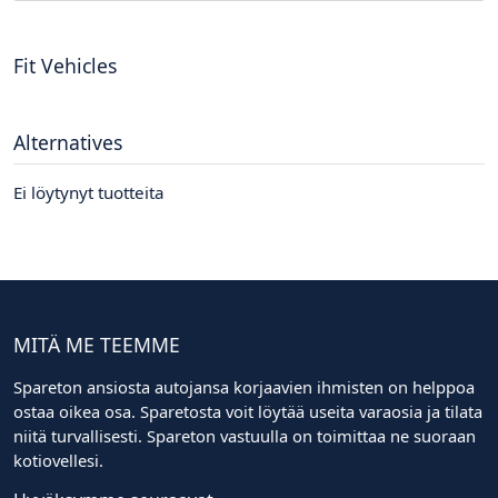
Fit Vehicles
Alternatives
Ei löytynyt tuotteita
MITÄ ME TEEMME
Spareton ansiosta autojansa korjaavien ihmisten on helppoa
ostaa oikea osa. Sparetosta voit löytää useita varaosia ja tilata
niitä turvallisesti. Spareton vastuulla on toimittaa ne suoraan
kotiovellesi.