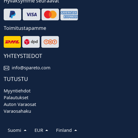
Hyväksymme seuraavat
Toimitustapamme
YHTEYSTIEDOT
info@spareto.com
TUTUSTU
Myyntiehdot
Palautukset
Auton Varaosat
Varaosahaku
Suomi
EUR
Finland