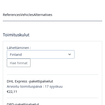
References
Vehicles
Alternatives
Toimituskulut
Lähettäminen :
DHL Express -pakettipalvelut
Arvioitu toimituspäivä :
17 syyskuu
€22,11
DPD-pakettipalvelut