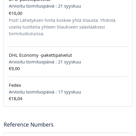
Arvioitu toimituspäivä :
21 syyskuu
€10,00
tilausta kohden
Psst! Lähetyksen hinta koskee yhtä tilausta. Yhdistä
useita tuotteita yhteen tilaukseen säästääksesi
toimituskuluissa.
DHL Economy -pakettipalvelut
Arvioitu toimituspäivä :
21 syyskuu
€9,00
Fedex
Arvioitu toimituspäivä :
17 syyskuu
€18,04
Reference Numbers